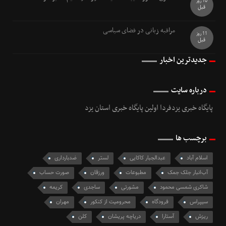
10 روز
قبل
مراقبه زبانی در فضای سیاسی
11 روز
قبل
جدیدترین اخبار
درباره سایت
پایگاه خبری یزدفردا اولین پایگاه خبری استان یزد
برچسب ها
اسلام آباد
عبدالجبار کاکایی
لستر
ضدبارداری
آب‌انبار جلک جمک
مطبوعات
ورزقان
صورت حساب
شاكری شمسی محمود
مشورتی
ساجدی
کریمه
سیپراس
فرودگاه
محرومیت از کنکور
مهران
ریزش
آستارا
دریاچه پریشان
کلن