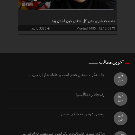
نشست خبری مدیر کل انتقال خون استان یزد
08 Mordad 1405 - 12:12
3383 بازدید
آخرین مطالب
جاماندگی، امتحانِ عشق است و جامانده از اربعین...
7 روز
قبل
زنده‌باد رادیکالیسم!
7 روز
قبل
پاسخی درخور به حاکم بحرین
9 روز
قبل
شاکری مشاور قالیباف: ما یک‌کشور متوسطیم نه ابرقدرت