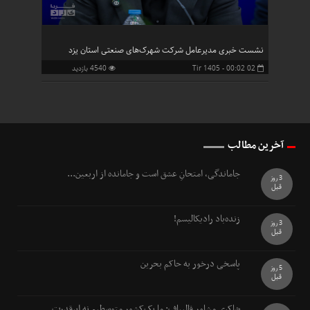
نشست خبری مدیرعامل شرکت شهرک‌های صنعتی استان یزد
02 Tir 1405 - 00:02
4540 بازدید
آخرین مطالب
جاماندگی، امتحانِ عشق است و جامانده از اربعین...
3 روز
قبل
زنده‌باد رادیکالیسم!
3 روز
قبل
پاسخی درخور به حاکم بحرین
5 روز
قبل
شاکری مشاور قالیباف: ما یک‌کشور متوسطیم نه ابرقدرت