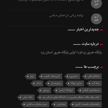
6 روز
قبل
مراقبه زبانی در فضای سیاسی
7 روز
قبل
جدیدترین اخبار
درباره سایت
پایگاه خبری یزدفردا اولین پایگاه خبری استان یزد
برچسب ها
باماکو مالی
سایبری
کریستف کلمب
تیم
چاه آب
ماری جوانا
زنبورعسل
شکر
رضوانشهر گیلان
ایوانکا ترامپ
ورزش
دفتر نهاد مقام معظم رهبری در دانشگاه های استان یزد
بانک ملی
راهنمایان طبیعت گردی
همایش
سید سلمان سامانی