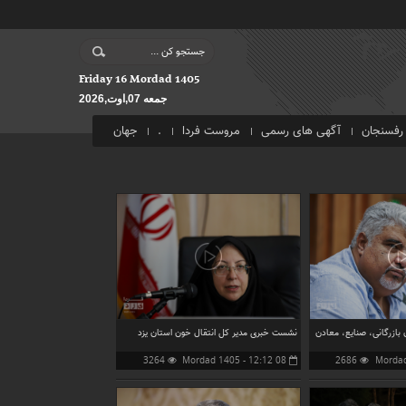
Friday 16 Mordad 1405
جمعه 07,اوت,2026
رفسنجان
آگهی های رسمی
مروست فردا
.
جهان
ازرگانی، صنایع، معادن
نشست خبری مدیر کل انتقال خون استان یزد
3264
08 Mordad 1405 - 12:12
2686
بازدید
بازدید