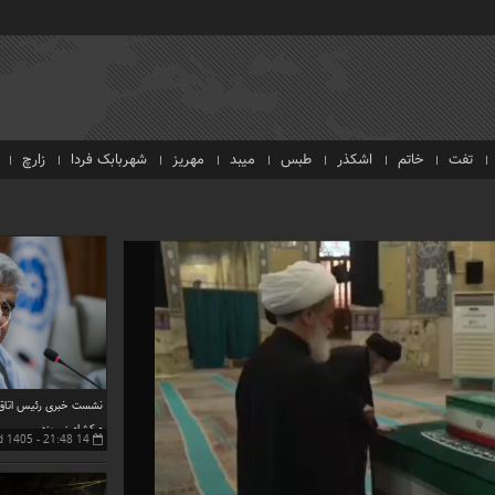
تفت
خاتم
اشکذر
طبس
میبد
مهریز
شهربابک فردا
زارچ
نشست خبری رئیس اتاق ب
و کشاورزی یزد
14 Mordad 1405 - 21:48