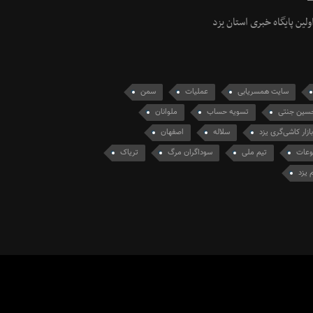
ولین پایگاه خبری استان یزد
سایت همسریابی
عملیات
سمن
سین جنتی
تسویه حساب
ملوانان
بازار کاشی‌گری یزد
سلاله
اصفهان
وعات
تیم ملی
سوداگران­ مرگ
تریاک
 یزد