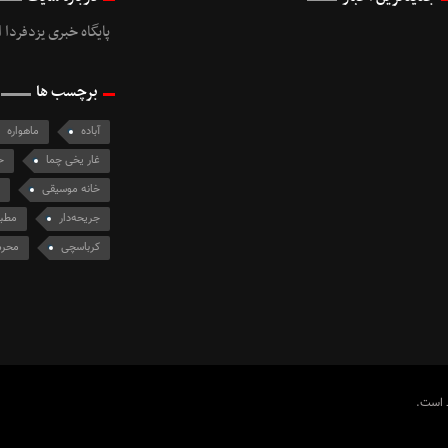
پایگاه خبری یزدفردا ا
برچسب ها
آباده
ماهواره
غار یخی چما
ح
خانه موسیقی
جریحه‌دار
مطب
کرباسچی
محرم
ظ است.