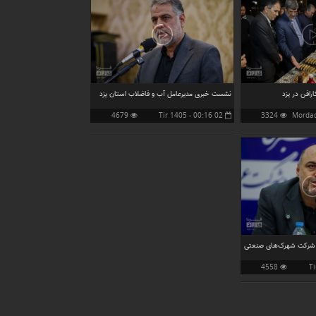
رافن در یزد
نشست خبری مدیرعامل آب و فاضلاب استان یزد
4679
02 Tir 1405 - 00:16
3324
بازدید
بازدید
شرکت شهرک‌های صنعتی
4558
بازدید