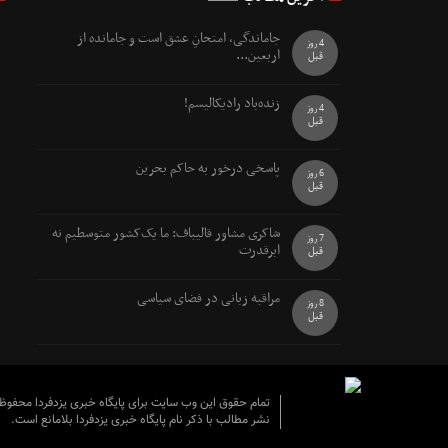
جاماندگی، امتحانِ عشق است و جامانده از
4 روز
اربعین...
قبل
زنده‌باد رادیکالیسم!
4 روز
قبل
پاسخی درخور به حاکم بحرین
6 روز
قبل
شاکری مشاور قالیباف: ما یک‌کشور متوسطیم نه
7 روز
ابرقدرت
قبل
مراقبه زبانی در فضای سیاسی
8 روز
قبل
تمام حقوق این وب سایت برای پایگاه خبری یزدفردا محفو
نشر مطالب با ذکر نام پایگاه خبری یزدفردا بلامانع است.