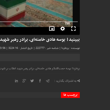
ببینید| بوسه هادی خامنه‌ای، برادر رهبر شهید 
نویسنده : یزدفردا
|
شناسه خبر : 222777
|
تاریخ انتشار : 16 Tir 1405 - 13:56
3224 بازدید
|
یزدفردا؛ بوسه حجت‌الاسلام هادی خامنه‌ای، برادر رهبر شهید انقلاب بر تابوت
به اشتراک بگذارید :
برچسب ها