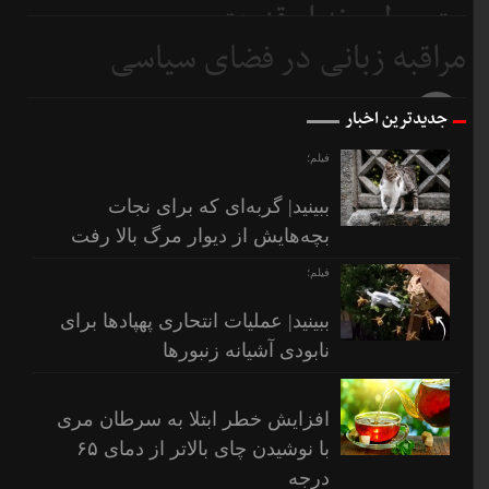
متوسطیم نه ابرقدرت
مراقبه زبانی در فضای سیاسی
9 روز
قبل
10 روز
جدیدترین اخبار
قبل
فیلم؛
ببینید| گربه‌ای که برای نجات
بچه‌هایش از دیوار مرگ بالا رفت
فیلم؛
ببینید| عملیات انتحاری پهپادها برای
نابودی آشیانه زنبورها
افزایش خطر ابتلا به سرطان مری
با نوشیدن چای بالاتر از دمای ۶۵
درجه