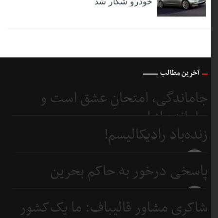
خودرو شکار شد
آخرین مطالب
جاماندگی، امتحانِ عشق است و
جامانده از اربعین...
زنده‌باد رادیکالیسم!
6 روز
قبل
6 روز
پاسخی درخور به حاکم بحرین
قبل
8 روز
شاکری مشاور قالیباف: ما یک‌کشور
قبل