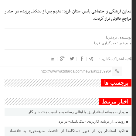
معاون فرهنگی و اجتماعی پلیس استان افزود: متهم پس از تشکیل پرونده در اختیار
مراجع قانونی قرار گرفت.
نویسنده : یزدفردا
منبع خبر : خبرگزاری فردا
به اشتراک بگذارید :
http://www.yazdfarda.com/news/af/215996/
برچسب ها
اخبار مرتبط
دیدار صمیمانه استاندار یزد با اهالی رسانه به مناسبت هفته خبرنگار
رونمایی از برنامه کاربردی «نیکی‌لینک» در یزد
تاکید استاندار یزد از عبور دستگاه‌ها از «اقتصاد منبع‌محور» به «اقتصاد