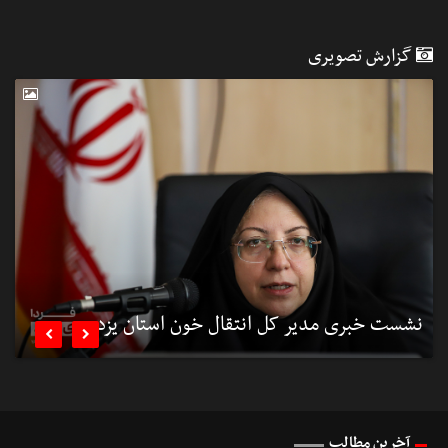
گزارش تصویری
نشست خبری مدیر کل انتقال خون استان یزد
ن


آخرین مطالب