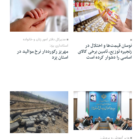
28 Ordibehesht 1405 - 18:58
29 Ordibehesht 1405 - 21:14
مدیرکل دفتر امور زنان و خانواده
نوسان قیمت‌ها و اختلال در
استانداری یزد:
زنجیره توزیع، تامین برخی کالای
مهریز رکورددار نرخ موالید در
اساسی را دشوار کرده است
استان یزد
16 Ordibehesht 1405 - 22:07
15 Ordibehesht 1405 - 21:54
وزیر آموزش و پرورش: