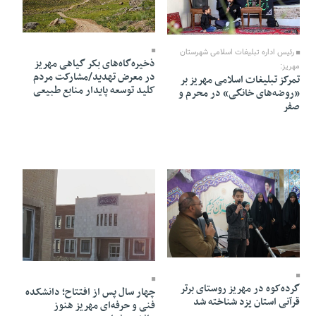
24 Khordad 1405 - 17:12
26 Khordad 1405 - 08:04
رئیس اداره تبلیغات اسلامی شهرستان
ذخیره‌گاه‌های بکر گیاهی مهریز
مهریز:
در معرض تهدید/مشارکت مردم
تمرکز تبلیغات اسلامی مهریز بر
کلید توسعه پایدار منابع طبیعی
«روضه‌های خانگی» در محرم و
صفر
14 Khordad 1405 - 21:50
05 Khordad 1405 - 19:41
گرده‌کوه در مهریز روستای برتر
چهار سال پس از افتتاح؛ دانشکده
قرآنی استان یزد شناخته شد
فنی و حرفه‌ای مهریز هنوز