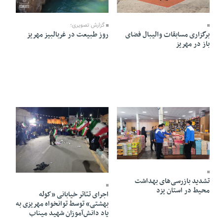
15 Farvardin 1405 - 15:10
13 Farvardin 1405 - 22:50
گزارش تصویری؛
برگزاری مسابقات والیبال فضای
روز طبیعت در غربالبیز مهریز
باز در مهریز
10 Farvardin 1405 - 19:02
10 Farvardin 1405 - 12:28
تشدید بازرسی‌های بهداشت
محیط در استان یزد
اجرای تئاتر خیابانی «کوله
بهشتی» توسط توانخواه مهریزی به
یاد دانش‌آموزان شهید میناب