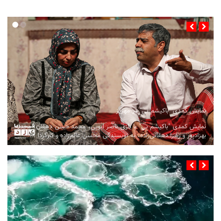
نمایش کمدی "باکیشم نی" در مهریز
نمایش کمدی "باکیشم نی" با بازی ناصر ابویی، محمد حسن دهقان، محدثه
بهزادپور و زهرا دهقانی‌زاده، به نویسندگی محسن عالم‌زاده و کارگردا ...