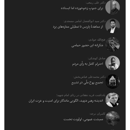
دکتر علی ربیعی:
برای جنوبِ زخم‌خورده اما ایستاده
دکتر سید ابوالفضل امامی مسجدی:
از معاهدهٔ پاریس تا تعطیلی مغازه‌های یزد
فتح‌الله جوادی:
شکرانه این حضور حماسی
صادق کوشکی:
احترام کامل به رأی مردم
دکتر محمدعلی فیاض‌بخش:
تجمیع روح ملّی در تشییع
یادداشت فرید دهقانی در رثای امام شهید؛
اندیشه رهبر شهید، الگویی ماندگار برای امنیت و عزت ایران
کامران نرجه:
معیشت عمومی، اولویت نخست