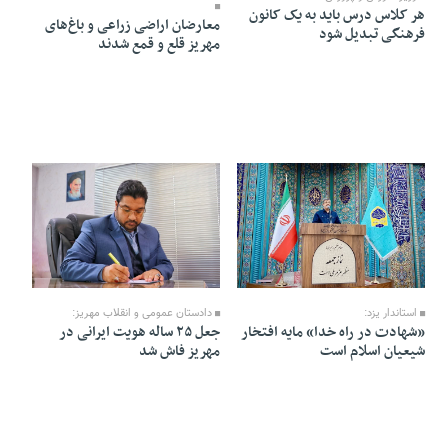
هر کلاس درس باید به یک کانون
معارضان اراضی زراعی و باغ‌های
فرهنگی تبدیل شود
مهریز قلع و قمع شدند
26 Farvardin 1405 - 11:34
04 Ordibehesht 1405 - 21:01
دادستان عمومی و انقلاب مهریز:
استاندار یزد:
جعل ۲۵ ساله هویت ایرانی در
«شهادت در راه خدا» مایه افتخار
مهریز فاش شد
شیعیان اسلام است