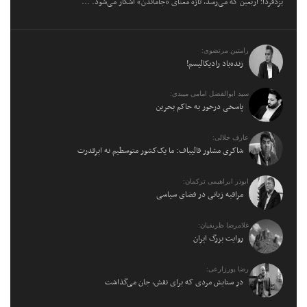
یزدفردا؛ اربعین که می‌رسد، تازه معنای «جاماندن» آشکار می‌شود. ...
رامتین مرتضوی:
زنده‌باد رادیکالیسم!
سید ابوالفضل امامی میبدی:
پاسخی درخور به حاکم بحرین
عارف جلالی:
شاکری مشاور قالیباف: ما یک‌کشور متوسطیم نه ابرقدرت
ابوذر ابراهیمی ترکمان:
مراقبه زبانی در فضای سیاسی
غلامرضا ظریفیان:
روایت بزرگ ایران
رضا پورزارعی:
در ستایش مردی که برای نقش، جان می‌گذاشت