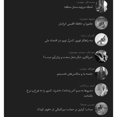
محمدعلی مهتدی:
لحظه سرنوشت‌ساز منطقه
وجیهه تیموری:
عاشورا و حافظه اقلیمی ایرانیان
کامران نرجه:
سه راهکار فوری کنترل تورم در اقتصاد ملی
سیدعلی دوستی موسوی:
خبرنگاری دیگر شغل سخت و زیان‌آور نیست؟
فتح‌الله جوادی:
جامعه ما و سکانس‌های نامنسجم
احمد زیدآبادی:
تندروها به سیم آخر زده‌اند/ حاضرند کشور را به هرج و مرج
بکشانند
نسرین مصفا:
میناب؛ آواری بر حمایت بین‌المللی از حقوق کودک