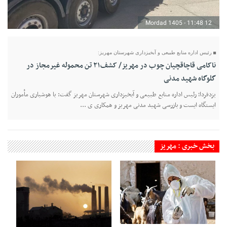
12 Mordad 1405 - 11:48
رئیس اداره منابع طبیعی و آبخیزداری شهرستان مهریز:
ناکامی قاچاقچیان چوب در مهریز/ کشف۲۱ تن محموله غیرمجاز در
گلوگاه شهید مدنی
یزدفردا؛ رئیس اداره منابع طبیعی و آبخیزداری شهرستان مهریز گفت: با هوشیاری مأموران
ایستگاه ایست و بازرسی شهید مدنی مهریز و همکاری ی ...
بخش خبری : مهریز
28 Tir 1405 - 22:16
22 Tir 1405 - 19:52