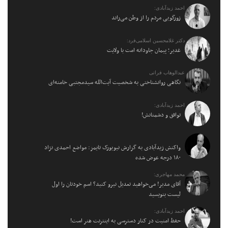
احمد زیدآبادی:
زورگویی مردم را از وطن می‌راند
دکتر غلامحسین اسلامی‌فرد:
غدیر؛ پیمان جاودانه امت با ولایت
عبدالوهاب فراتی
نگاهی روانشناختی به شخصیت آیت‌الله سیدمجتبی خامنه‌ای
احمد زیدآبادی:
توافق و دشمنانش!
واکنش زیدآبادی به گزارش نیویورک تایمز: مواضع احمدی نژاد
۱۸۰ درجه عوض شده
محمد مهاجری:
آقای مدیر! می‌خواهید تعدیل نیرو کنید؟ اسم خودتان را اول
لیست بنویسید
احمد زیدآبادی:
حفظ امنیت در کنار دسترسی به اینترنت هنر است!