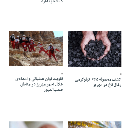
دانشجو ندارد
02 Khordad 1405 - 22:03
04 Khordad 1405 - 14:37
تقویت توان عملیاتی و امدادی
کشف محموله ۶۶۵ کیلوگرمی
هلال احمر مهریز در مناطق
زغال تاغ در مهریز
صعب‌العبور