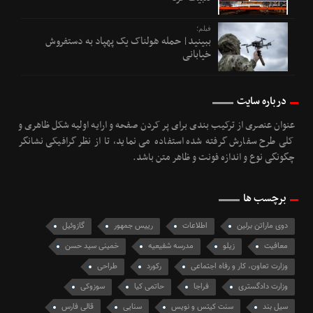
فیلم؛
ببینید| حمله هولناک یک پهپاد به دستفروش
خیابانی
درباره سایت
عنوان عنصری از ترکیب بندی برای پر کردن صفحه و ارایه اولیه شکل ظاهری و
کلی طرح سفارش گرفته شده استفاده می نماید، تا از نظر گرافیکی نشانگر
چگونگی نوع و اندازه فونت و ظاهر متن باشد.
برچسب ها
دوی ماراتن برلین
اطلاعات
رییس جمهور
گازوئیل
معافیت
زیلو
مدرسه شفیعیه
خمینی سید حسن
وزارت تعاون، کار و رفاه اجتماعی
رکورد
طراحی
وزارت دادگستری
فراجا
حاتمی کیا
سوزوکی
سیل بند
سنت کیتس و نویس
سنایی
قالی فارس