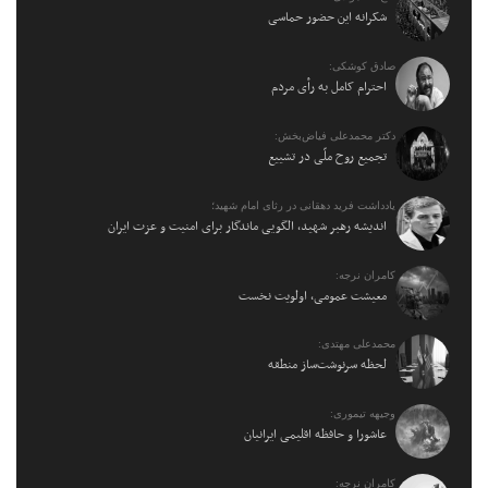
شکرانه این حضور حماسی
صادق کوشکی:
احترام کامل به رأی مردم
دکتر محمدعلی فیاض‌بخش:
تجمیع روح ملّی در تشییع
یادداشت فرید دهقانی در رثای امام شهید؛
اندیشه رهبر شهید، الگویی ماندگار برای امنیت و عزت ایران
کامران نرجه:
معیشت عمومی، اولویت نخست
محمدعلی مهتدی:
لحظه سرنوشت‌ساز منطقه
وجیهه تیموری:
عاشورا و حافظه اقلیمی ایرانیان
کامران نرجه: