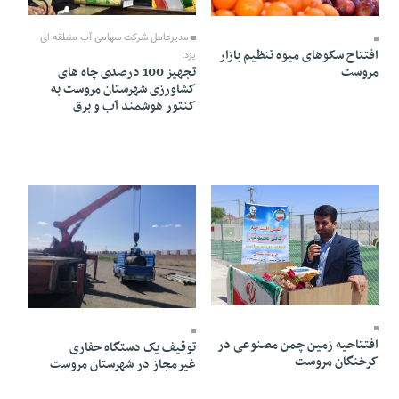
24 Khordad 1403 - 18:43
19 Tir 1403 - 10:37
مدیرعامل شرکت سهامی آب منطقه ای
افتتاح سکو‌های میوه تنظیم بازار
یزد:
مروست
تجهیز 100 درصدی چاه های
کشاورزی شهرستان مروست به
کنتور هوشمند آب و برق
17 Ordibehesht 1403 - 11:35
10 Ordibehesht 1403 - 18:47
افتتاحیه زمین چمن مصنوعی در
توقیف یک دستگاه حفاری
کرخنگان مروست
غیرمجاز در شهرستان مروست