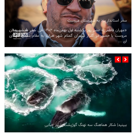
سفر استاندار یزد به شهرستان مروست
«مهران فاطمی» عصر روز یکشنبه اول بهمن‌ماه ۱۴۰۲ طی سفر به شهرستان
مروست با حضور در گلزار شهدای گمنام شهر هرات به مقام شامخ شهدای
ای ...
ببینید| شکار هماهنگ سه نهنگ گوژپشت با تور حبابی