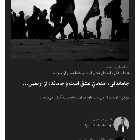
کاظم یاوری نسب:
جاماندگی، امتحانِ عشق است و جامانده از اربعین...
جاماندگی، امتحانِ عشق است و جامانده از اربعین...
یزدفردا؛ اربعین که می‌رسد، تازه معنای «جاماندن» آشکار می‌شود. ...
رامتین مرتضوی:
زنده‌باد رادیکالیسم!
سید ابوالفضل امامی میبدی: