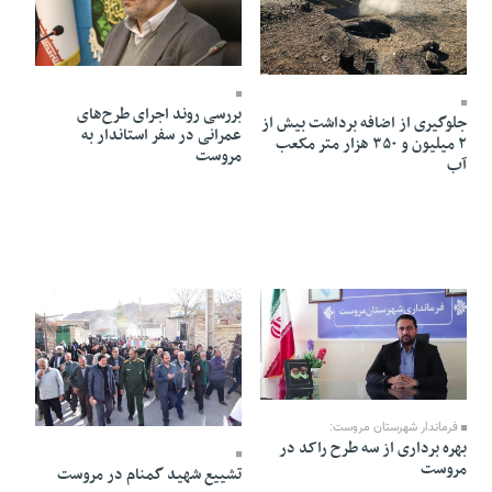
03 Bahman 1402 - 11:51
07 Farvardin 1403 - 16:18
بررسی روند اجرای طرح‌های
جلوگیری از اضافه برداشت بیش از
عمرانی در سفر استاندار به
۲ میلیون و ۳۵۰ هزار متر مکعب
مروست
آب
01 Bahman 1402 - 17:19
22 Azar 1402 - 13:41
فرماندار شهرستان مروست:
بهره برداری از سه طرح راکد در
مروست
تشییع شهید گمنام در مروست