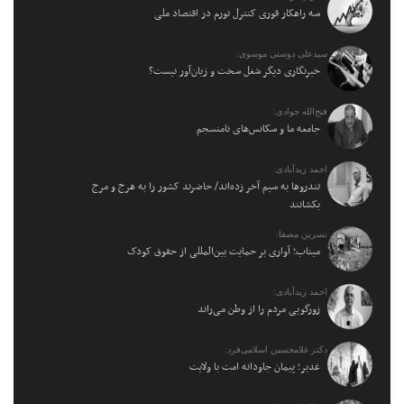
سه راهکار فوری کنترل تورم در اقتصاد ملی
سیدعلی دوستی موسوی:
خبرنگاری دیگر شغل سخت و زیان‌آور نیست؟
فتح‌الله جوادی:
جامعه ما و سکانس‌های نامنسجم
احمد زیدآبادی:
تندروها به سیم آخر زده‌اند/ حاضرند کشور را به هرج و مرج
بکشانند
نسرین مصفا:
میناب؛ آواری بر حمایت بین‌المللی از حقوق کودک
احمد زیدآبادی:
زورگویی مردم را از وطن می‌راند
دکتر غلامحسین اسلامی‌فرد:
غدیر؛ پیمان جاودانه امت با ولایت