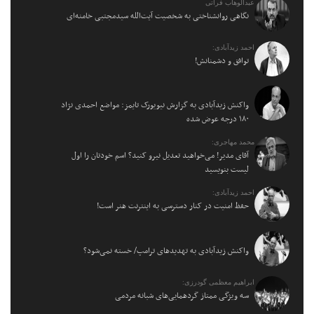
عبدالوهاب فراتی
نگاهی روانشناختی به شخصیت آیت‌الله سیدمجتبی خامنه‌ای
احمد زیدآبادی:
توافق و دشمنانش!
واکنش زیدآبادی به گزارش نیویورک تایمز: مواضع احمدی نژاد
۱۸۰ درجه عوض شده
محمد مهاجری:
آقای مدیر! می‌خواهید تعدیل نیرو کنید؟ اسم خودتان را اول
لیست بنویسید
احمد زیدآبادی:
حفظ امنیت در کنار دسترسی به اینترنت هنر است!
واکنش زیدآبادی به تهدیدهای ترامپ/ خسته نمی‌شود؟
ابراهیم معظمی گودرزی:
سه ویژگی ممتاز گردهمایی‌های شبانه مردمی