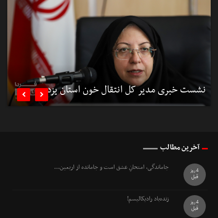
نشست خبری مدیر کل انتقال خون استان یزد
ن


آخرین مطالب
جاماندگی، امتحانِ عشق است و جامانده از اربعین...
4 روز
قبل
زنده‌باد رادیکالیسم!
4 روز
قبل