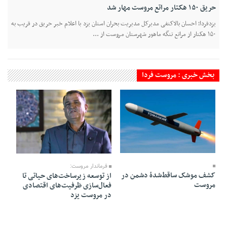
حریق ۱۵۰ هکتار مراتع مروست مهار شد
یزدفردا؛ احسان بالاکتفی مدیرکل مدیریت بحران استان یزد با اعلام خبر حریق در قریب به
۱۵۰ هکتار از مراتع تنگه ماهور شهرستان مروست از ...
بخش خبری : مروست فردا
09 Ordibehesht 1405 - 09:10
16 Bahman 1404 - 20:13
فرماندار مروست:
کشف موشک ساقط‌شدۀ دشمن در
از توسعه زیرساخت‌های حیاتی تا
مروست
فعال‌سازی ظرفیت‌های اقتصادی
در مروست یزد