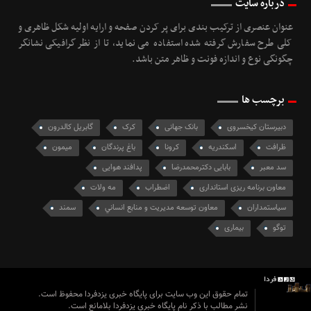
درباره سایت
عنوان عنصری از ترکیب بندی برای پر کردن صفحه و ارایه اولیه شکل ظاهری و
کلی طرح سفارش گرفته شده استفاده می نماید، تا از نظر گرافیکی نشانگر
چگونگی نوع و اندازه فونت و ظاهر متن باشد.
برچسب ها
دبیرستان کیخسروی
بانک جهانی
کرک
گابریل کالدرون
ظرافت
اسکندریه
کرونا
باغ پرندگان
میمون
سد معبر
بابایی دکترمحمدرضا
پدافند هوایی
معاون برنامه ریزی استانداری
اضطراب
مه ولات
سیاستمداران
معاون توسعه مديريت و منابع انساني
سمند
توگو
بیماری
تمام حقوق این وب سایت برای پایگاه خبری یزدفردا محفوظ است.
نشر مطالب با ذکر نام پایگاه خبری یزدفردا بلامانع است.