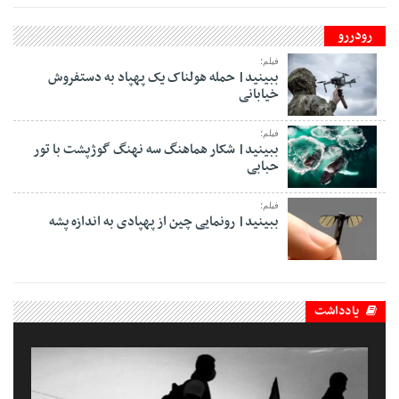
رودررو
فیلم؛
ببینید| حمله هولناک یک پهپاد به دستفروش
خیابانی
فیلم؛
ببینید| شکار هماهنگ سه نهنگ گوژپشت با تور
حبابی
فیلم؛
ببینید| رونمایی چین از پهپادی به اندازه پشه
یادداشت