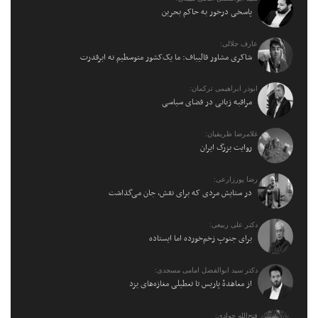
پاسخی درخور به حاکم بحرین
عارف جلالی:
شاکری مشاور قالیباف: ما یک‌کشور متوسطیم نه ابرقدرت
ابوذر ابراهیمی ترکمان:
مراقبه زبانی در فضای سیاسی
غلامرضا ظریفیان:
روایت بزرگ ایران
رضا پورزارعی:
در ستایش مردی که برای نقش، جان می‌گذاشت
دکتر علی ربیعی:
برای جنوبِ زخم‌خورده اما ایستاده
دکتر سید ابوالفضل امامی مسجدی:
از معاهدهٔ پاریس تا تعطیلی مغازه‌های یزد
فتح‌الله جوادی: