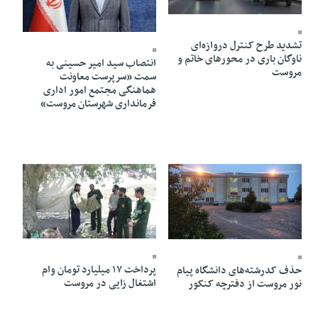
02 Azar 1404 - 18:29
17 Mehr 1404 - 02:10
تشدید طرح کنترل دروازه‌ای
ناوگان باری در محور‌های خاتم و
انتصاب سید امیر حسینی به
مروست
سمت «سرپرست معاونت
هماهنگی مجتمع امور اداری
فرمانداری شهرستان مروست»
07 Khordad 1404 - 12:25
10 Shahrivar 1404 - 17:37
پرداخت ۱۷ میلیارد تومان وام
حذف کدرشته‌های دانشگاه پیام
اشتغال زایی در مروست
نور مروست از دفترچه کنکور