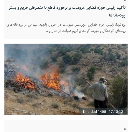
تأکید رئیس حوزه قضایی مروست بر برخورد قاطع با متصرفان حریم و بستر
رودخانه‌ها
یزدفردا؛ رئیس حوزه قضایی شهرستان مروست در جریان بازدید میدانی از رودخانه‌های
روستای کرخنگان و مزرعه گرمه، بر لزوم صیانت از انفال و ...
13 Khordad 1405 - 17:18