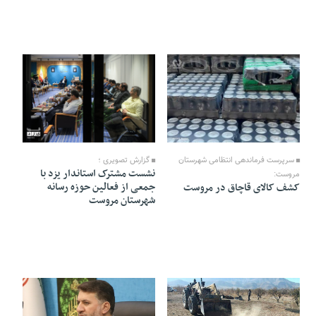
08 Ordibehesht 1403 - 18:58
21 Farvardin 1403 - 21:50
سرپرست فرماندهی انتظامی شهرستان
گزارش تصویری ؛
نشست مشترک استاندار یزد با
مروست:
جمعی از فعالین حوزه رسانه
کشف کالای قاچاق در مروست
شهرستان مروست