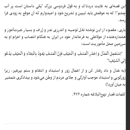
این قصه‌ای به غایت دردناک و به قول فردوسی بزرگ "یکی داستان است پر آب
چشم"! که به موقعش باید تبیین و تشریح شود و امیدوارم که آن موقع به زودی فرا
رسد.
باری، مقصود از این نوشته نقل توصیه و اندرزی نغز و ژرف و بسیار عبرت‌آموز و
هشداردهنده از مولاعلی به فرماندار خود در ایران به هنگام انتصاب و اعزام او به
سرزمین محل مأموریت است:
"اِسْتَعْمِلِ اَلْعَدْلَ وَ اِحْذَرِ اَلْعَسْفَ وَ اَلْحَیْفَ فَإِنَّ اَلْعَسْفَ یَعُودُ بِالْجَلاَءِ وَ اَلْحَیْفَ یَدْعُو
إِلَی اَلسَّیْفِ!"
(به عدل و داد رفتار کن و از اعمال زور و استبداد و انتقام و ستم بپرهیز، زیرا
زورگویی و استبداد موجب آوارگی و جلای مردم از وطن می‌شود و بیدادگری شمشیر
به میان آورد!)
کلمات قصار نهج‌البلاغه شماره ۴۷۶.