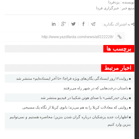
نویسنده : یزدفردا
منبع خبر : خبرگزاری فردا
به اشتراک بگذارید :
http://www.yazdfarda.com/news/af/222228/
برچسب ها
اخبار مرتبط
روایت۱۲روز ایستادگی یگان‌های ویژه فراجا/ «تا آخر ایستاده‌ایم» منتشر شد
داستان درخت‌هایی که در شهر راه می‌رفتند
رمان «پدرکشی» با صدای هوتن شکیبا در فیدیبو منتشر شد
روایتی که معادلات کربلا را به هم می‌زند/ بانوی کربلا از نگاه یک مسیحی
اظهارات جدید پزشکیان درباره گران شدن بنزین/ محاصره هستیم و نمی‌توانیم
بنزین وارد کنیم