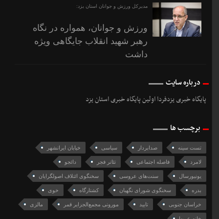
مدیرکل ورزش و جوانان استان یزد:
ورزش و جوانان، همواره در نگاه
رهبر شهید انقلاب جایگاهی ویژه
داشت
درباره سایت
پایگاه خبری یزدفردا اولین پایگاه خبری استان یزد
برچسب ها
تست سینه
صدابردار
سیاسی
خیابان ایرانشهر
لامرد
فاصله اجتماعی
تئاتر فجر
دائجو
یونیورسال
سنت‌های عروسی
سخنگوی ائتلاف اصولگرایان
بدره
سخنگوی شورای نگهبان
کشتارگاه
خوی
خراسان جنوبی
تایید
مورونی مجمع‌الجزایر قمر
مالزی
خانه عربها