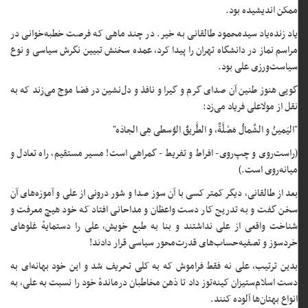
ممکن اندیشیده بود.
یاد زنده‌یاد سیدمحمود طالقانی به خیر. در چند ماهی که فرصت خطبه‌خوانی در
مراسم نماز در دانشگاه تهران را پیدا کرد، عمده سخنش تبیین نگرش سیاسی و نوع
سیاست‌ورزی علی بود.
گویی هنوز طنین آن صدای گرم و گیرا و نافذ و دل‌نشین در فضا موج می‌زند که به
نقل از مولاعلی فریاد می‌زد:
"الیَمینُ و الشِّمالُ مَضَلَّةٌ، و الطَّریقُ الوُسطی هِی الجادَه"
(راست‌روی و چپ‌روی- افراط و تفریط - گمراهی است! مسیر مستقیم، راه تعادل و
میانه‌روی است.)
بعد از طالقانی، دیگر کمتر کسی با آن سوز صدا و شور درونی از علی و آموزه‌های آن
سخن گفت و به تدریج کار دست واعظان و مداحانی افتاد که خود هیچ معرفت و
شناخت واقعی از علی نداشتند و بنا به طبع خویش، علی را دستمایهٔ غلوهای
خردسوز و تصفیه‌حساب‌های قدرت‌محور سیاسی قرار دادند!
بدین ترتیب، علی نه فقط فراموش که به کلی تحریف شد و این خود بهانه‌ای به
دست اسلام‌ستیزان کینه‌توز داد تا ذهن مخاطبان درماندهٔ خود را نسبت به علی، به
انواع بهتان‌ها آلوده کنند.