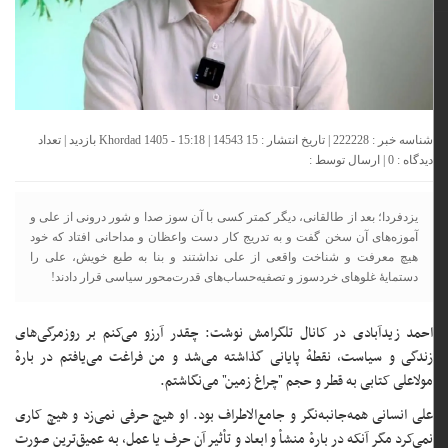
شناسه خبر : 222228 | تاریخ انتشار : 15 Khordad 1405 - 15:18 | 14543 بازدید | تعداد
دیدگاه :
0
| ارسال توسط :
یزدفردا؛ بعد از طالقانی، دیگر کمتر کسی با آن سوز صدا و شور درونی از علی و
آموزه‌های آن سخن گفت و به تدریج کار دست واعظان و مداحانی افتاد که خود
هیچ معرفت و شناخت واقعی از علی نداشتند و بنا به طبع خویش، علی را
دستمایهٔ غلوهای خردسوز و تصفیه‌حساب‌های قدرت‌محور سیاسی قرار دادند!
احمد زیدآبادی در کانال تلگرامش نوشت: چقدر آرزو می‌کنم بر روزمرگی‌های
زندگی و سیاست، نقطهٔ پایانی گذاشته می‌شد و من فراغت می‌یافتم در بارهٔ
مولاعلی کتابی به قطر و حجم "چراغ زمین" می‌نگاشتم.
علی انسانی همه‌جانبه‌نگر و جامع‌الاطراف بود. او هیچ حرفی نمی‌زد و هیچ کاری
نمی‌کرد مگر آنکه در بارهٔ منشأ و ابعاد و تأثیر آن حرف یا عمل، به عمیق‌ترین صورت