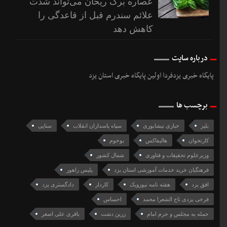
عصاره برگ ریحان می‌تواند شدت
علائم سندرم قبل از قاعدگی را
کاهش دهد
درباره سایت
پایگاه خبری یزدفردا اولین پایگاه خبری استان یزد
برچسب ها
بلیز
خبازی نیشابوری
سپاه پاسداران انقلاب
سنایی
کارتخوان
هالیفاکس
بوخوم
وزیرعلوم تحقیقات و فناوری
شمال کشور
فرهنگیان خرید خدمات آموزشی استان یزد
پلیس راهور
افق یزد
هفته نامه نیوزویک
کاردار
دادگستری يزد
فرخی یزدی تاج الشعرا محمد
احساس
حمله به مجلس و حرم امام
زرین دشت
باقری علی اصغر