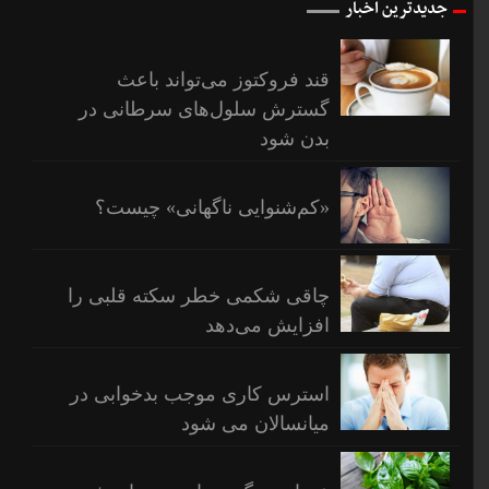
جدیدترین اخبار
قبل
قند فروکتوز می‌تواند باعث
گسترش سلول‌های سرطانی در
بدن شود
«کم‌شنوایی ناگهانی» چیست؟
چاقی شکمی خطر سکته قلبی را
افزایش می‌دهد
استرس کاری موجب بدخوابی در
میانسالان می شود