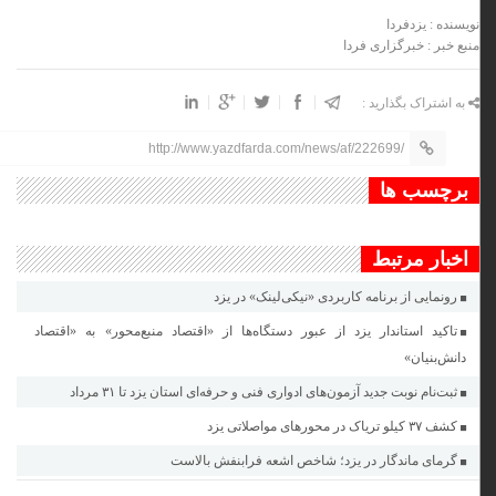
نویسنده : یزدفردا
منبع خبر : خبرگزاری فردا
به اشتراک بگذارید :
http://www.yazdfarda.com/news/af/222699/
برچسب ها
اخبار مرتبط
رونمایی از برنامه کاربردی «نیکی‌لینک» در یزد
تاکید استاندار یزد از عبور دستگاه‌ها از «اقتصاد منبع‌محور» به «اقتصاد
دانش‌بنیان»
ثبت‌نام نوبت جدید آزمون‌های ادواری فنی و حرفه‌ای استان یزد تا ٣١ مرداد
کشف ۳۷ کیلو تریاک در محور‌های مواصلاتی یزد
گرمای ماندگار در یزد؛ شاخص اشعه فرابنفش بالاست