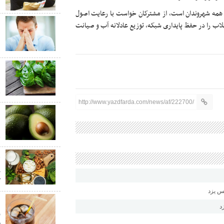
به همه شهروندان است، از مشترکان خواست با رعایت اصول
ا
را در حفظ پایداری شبکه، توزیع عادلانه آب و صیانت
ب
ش
ع
ش
ق
http://www.yazdfarda.com/news/af/222700/
م
م
ق
پ
ک
ب
د
ر