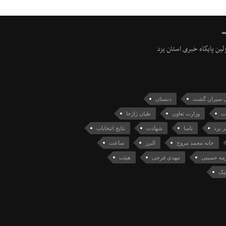
ولین پایگاه خبری استان یزد
ی سیران گشت
دبستان
ت
وزارت تعاون
طیان ژاژخا
 یزد
ناسا
شهادت
نتایج انتخابات
خانه محمد مروج
البرز
ساعت
مه حسینی
مهدی فرجی
هیئت
تیک