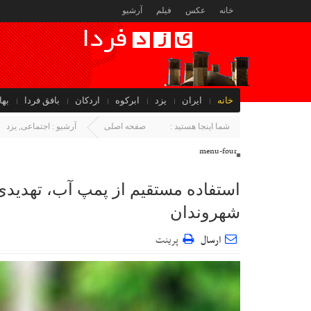
خانه
عکس
فیلم
آرشیو
خانه
ایران
یزد
ابرکوه
اردکان
بافق فردا
بها
جهان
شما اینجا هستید :
صفحه اصلی
آرشیو :
اجتماعی
,
یزد
menu-four
استفاده مستقیم از پمپ آب، تهدید
شهروندان
ارسال
پرینت