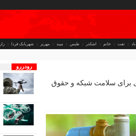
باد
تفت
خاتم
اشکذر
طبس
میبد
مهریز
شهربابک فردا
زار
رودررو
ف
ی برای سلامت شبکه و حقوق
ب
ب
ف
ب
ن