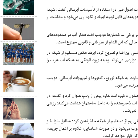
ن
ایت اصول فنی در استفاده از تأسیسات آبرسانی گفت: شبکه
ینه‌های قابل توجه ایجاد و نگهداری می‌شود و حفاظت از
ب
ب
 در برخی ساختمان‌ها موجب افت فشار آب در محدوده‌های
حالی که این اقدام از نظر فنی و قانونی ممنوع است.
پ
شتی این اقدام تصریح کرد: ایجاد مکش مستقیم از شبکه در
ج
 مواردی می‌تواند زمینه ورود آلودگی به شبکه آب شرب را
س
ق
خسارت به شبکه توزیع، کنتور‌ها و تجهیزات آبرسانی، موجب
گ
مصرف، می‌شود.
د
مخزن ذخیره استاندارد پیش از پمپ عنوان کرد و گفت: در
«
آب ذخیره‌شده را به داخل ساختمان هدایت می‌کند؛ روشی
نمی‌کند.
چ
نی پمپاژ مستقیم از شبکه خاطرنشان کرد: مطابق ضوابط و
چ
 می‌شود و در صورت شناسایی، علاوه بر اعمال جریمه،
کار قرار خواهد گرفت.
ق