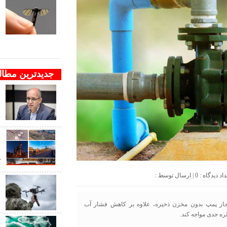
ف
ب
ب
جدیدترین مطا
و
ن
ج
د
ک
0
| ارسال توسط :
ب
ب
جاز پمپ بدون مخزن ذخیره، علاوه بر کاهش فشار آب
ره جدی مواجه کند.
ب