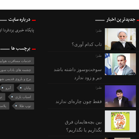
جدیدترین اخبار
درباره سایت
پایگاه خبری یزدفردا ا
طنز؛
تاب کدام آوری؟
برچسب ها
طنز؛
خدمات مسافرت هوای
سوخت‌وسوز داشته باشد
چشمه های باداب سور
دیر و زود ندارد
برج و باروی قدیمی شهر
طنز؛
بیابان
آبرو
اسباب بازی
تر
فقط چون چاره‌ای ندارند
توپ طلا
پلاس
بین بچه‌هایمان فرق
بگذاریم یا نگذاریم؟