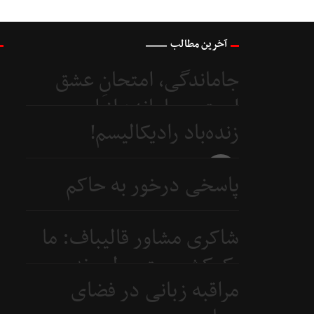
آخرین مطالب
جاماندگی، امتحانِ عشق
است و جامانده از اربعین...
زنده‌باد رادیکالیسم!
4 روز
قبل
4 روز
پاسخی درخور به حاکم
قبل
بحرین
شاکری مشاور قالیباف: ما
6 روز
یک‌کشور متوسطیم نه
قبل
مراقبه زبانی در فضای
ابرقدرت