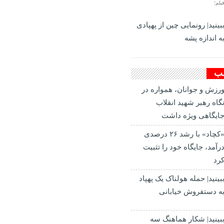
یلم؛
بینید| رونمایی چین از پهپادی
ه اندازه پشه
لب
رزش و جوانان، همواره در
گاه رهبر شهید انقلاب
ایگاهی ویژه داشت
«کچاد» با رشد ۲۶ درصدی
رآمد، جایگاه خود را تثبیت
رد
بینید| حمله هولناک یک پهپاد
ه دستفروش خیابانی
بینید| شکار هماهنگ سه