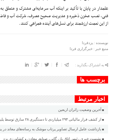
علمدار در پایان با تأکید بر اینکه آب سرمایه‌ای مشترک و متعلق 
فنی، نصب مخزن ذخیره و مدیریت صحیح مصرف، شرکت آب و فاضلاب 
از این نعمت ارزشمند برای نسل‌های آینده همراهی کنند.
نویسنده : یزدفردا
منبع خبر : خبرگزاری فردا
به اشتراک بگذارید :
برچسب ها
اخبار مرتبط
آخرین وضعیت زائران اربعین
از کشف فرار مالیاتی ۲۹۴ میلیاردی تا دستگیری ۲۸ سارق توسط پلیس یزد
بازداشت عامل ارسال تصاویر پرتاب موشک به رسانه‌های معاند در یز
نشست خبری رئیس اتاق بازرگانی، صنایع، معادن و کشاورزی یزد