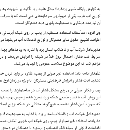
به گزارش پایگاه خبری یزدفردا؛ جلال علمدار با تأکید بر ضرورت رع
توزیع آب شرب یکی از مهم‌ترین سرمایه‌های ملی است که با صرف هز
آن نیازمند همکاری و مسئولیت‌پذیری همه مشترکان است.
وی افزود: متأسفانه استفاده مستقیم از پمپ بر روی شبکه آبرسانی
اطراف، تضییع حقوق سایر مشترکان و توزیع ناعادلانه آب می‌شود؛ در 
مدیرعامل شرکت آب و فاضلاب استان یزد با اشاره به پیامد‌های بهدا
شرایط افت فشار، احتمال بروز خلأ در شبکه را افزایش می‌دهد و در
فراهم کند که این موضوع سلامت عمومی را تهدید می‌کند.
علمدار ادامه داد: استفاده غیراصولی از پمپ، علاوه بر وارد کردن 
تشدید افت فشار و افزایش نارضایتی مشترکان، به‌ویژه در زمان اوج 
وی، راهکار اصولی برای رفع مشکل فشار آب در ساختمان‌ها را نصب 
این روش، آب با فشار طبیعی شبکه وارد مخزن شده و سپس پمپ تنها 
که ضمن تأمین فشار مناسب، هیچ‌گونه اختلالی در شبکه توزیع ایجاد 
مدیرعامل شرکت آب و فاضلاب استان یزد با اشاره به ممنوعیت قانو
مقررات، استفاده غیرمجاز از پمپ روی شبکه آب شهری تخلف محسوب
اقدامات قانونی از جمله قطع انشعاب و برخورد با متخلفان در دستور 