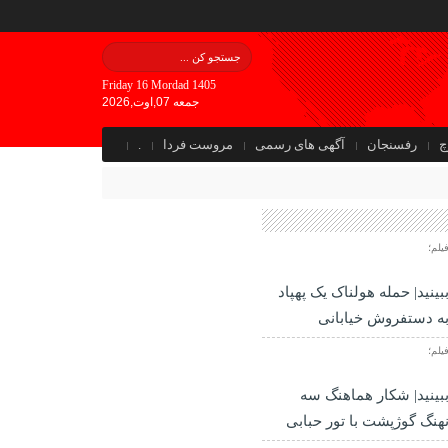
Friday 16 Mordad 1405
جمعه 07,اوت,2026
چ
رفسنجان
آگهی های رسمی
مروست فردا
.
یلم؛
بینید| حمله هولناک یک پهپاد
ه دستفروش خیابانی
یلم؛
بینید| شکار هماهنگ سه
هنگ گوژپشت با تور حبابی