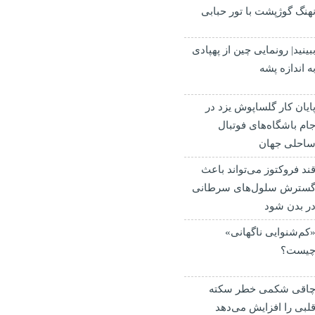
هنگ گوژپشت با تور حبابی
بینید| رونمایی چین از پهپادی
ه اندازه پشه
ایان کار گلساپوش یزد در
ام باشگاه‌های فوتبال
احلی جهان
ند فروکتوز می‌تواند باعث
سترش سلول‌های سرطانی
ر بدن شود
کم‌شنوایی ناگهانی»
یست؟
اقی شکمی خطر سکته
لبی را افزایش می‌دهد