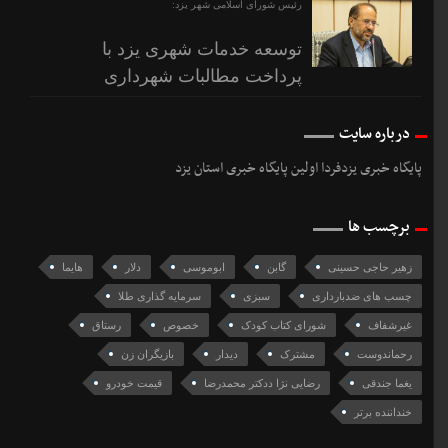
رئیس شورای اسلامی شهر یزد:
توسعه خدمات شهری یزد با
پرداخت مطالبات شهرداری
درباره سایت
پایگاه خبری یزدفردا اولین پایگاه خبری استان یزد
برچسب ها
زهیر حاجی حسینی
گابن
ابوموسی
دلار
هایما
چسب های ضدبارداری
سبزی
سرمایه گذاری طلا
غیرشفاف
شورای کتاب کودک
خصوص
رستاق
رحماندوست
مشترک
دیدار
بازیگران زن
یغما جندقی
رضایی نژا ددکتر محمدرضا
قیمت خودرو
خنداننده برتر