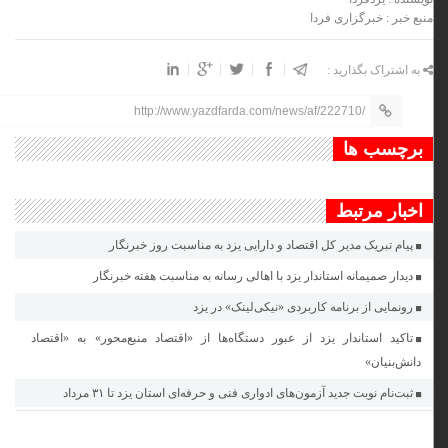
منبع خبر : خبرگزاری فردا
به اشتراک بگذارید :
http://www.yazdfarda.com/news/af/222710/
برچسب ها
اخبار مرتبط
پیام تبریک مدیر کل اقتصاد و دارایی یزد به مناسبت روز خبرنگار
دیدار صمیمانه استاندار یزد با اهالی رسانه به مناسبت هفته خبرنگار
رونمایی از برنامه کاربردی «نیکی‌لینک» در یزد
تاکید استاندار یزد از عبور دستگاه‌ها از «اقتصاد منبع‌محور» به «اقتصاد
دانش‌بنیان»
ثبت‌نام نوبت جدید آزمون‌های ادواری فنی و حرفه‌ای استان یزد تا ٣١ مرداد