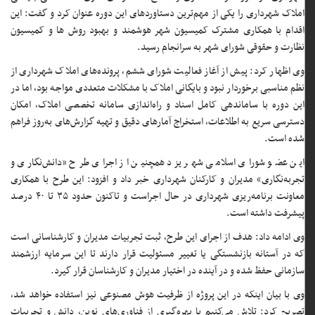
املاک شهرداری را یکی از مهم‌ترین دستاوردهای این دوره عنوان کرد و گفت: این
اقدام با همکاری مشترک کمیسیون شهر هوشمند و بهبود روش ها و کمیسیون
نظارت و حقوقی شورای شهر به سرانجام رسید.
وی اظهار کرد: پیش از آغاز فعالیت شورای ششم، پرونده‌های املاک شهرداری از
نظم مناسبی برخوردار نبود و بایگانی املاک با مشکلات متعددی مواجه بود، اما در
این دوره با ساماندهی کامل اسناد و راه‌اندازی سامانه تخصصی املاک، امکان
دسترسی سریع به اطلاعات، استخراج آمارهای دقیق و تهیه گزارش‌های به‌روز فراهم
شده است.
این عضو شورای اسلامی شهر یزد همچنین از اجرای طرح «دانش‌نگاری و
تجربه‌نگاری» مدیران و کارکنان شهرداری خبر داد و افزود: این طرح با همکاری
معاونت برنامه‌ریزی شهرداری در حال اجراست و تاکنون حدود ۳۵ تا ۴۰ درصد
پیشرفت داشته است.
وی ادامه داد: هدف از اجرای این طرح، ثبت تجربیات مدیران و کارشناسانی است
که در آستانه بازنشستگی یا تغییر مسئولیت قرار دارند تا این سرمایه ارزشمند
سازمانی حفظ شده و در آینده در اختیار مدیران و کارشناسان قرار گیرد.
وی با بیان اینکه در این پروژه از ظرفیت هوش مصنوعی نیز استفاده خواهد شد،
تصریح کرد: تلاش می‌کنیم با بهره‌گیری از فناوری‌های نوین، دانش و تجربیات