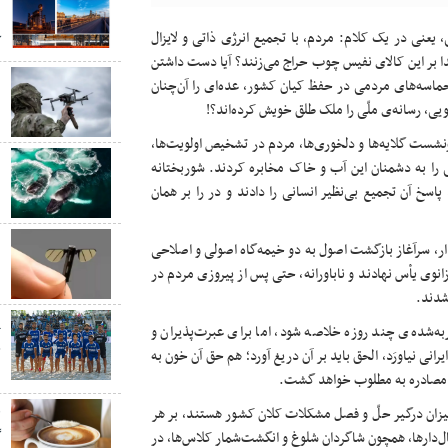
د
عنی در یک کلام: مردم، با تجمیع انرژی ذاتی و لایزال
ک
ا بر این کالای نفیس چوب حراج می‌زنند؟ آیا دست داشتن
ب
حماسه‌های مردمی در حفظ کیان کشور، عده‌ای را آن‌چنان
ب
، رسانه‌ی ملّی را ملک طلق خویش کرده‌اند؟!
رونشست گلایه‌ها و دلخوری‌ها، مردم در تشخیص اولویت‌ها،
ب
 را به دشمنان این آب و خاک مخابره کردند. شوربختانه
ن
اسخ آن تجمیع بی‌نظیر انسانی را دادند و در را بر همان
ب
ار، سرآغاز بازگشت اصول به دو خیمه‌گاه اصولی و اصلاحی
ب
 زانوی یأس نهادند و ناباورانه، حتی پس از پیروزی مردم در
شدند.
پ
ه‌شده‌ی چند روزه خلاصه شود، اما برای عبرت‌پذیران و
ج
نی نیاورَد، الحق باید بر آن دریغ آورد؛ هم حق آن خون به
س
ز مصادره به مطلوب خواهد گشت.
 میزان درگیر حلّ و فصل مشکلات کلان کشور هستند، بر هر
ق
ارها، همچون شاگردان شلوغ و انگشت‌شمارِ کلاس‌ها، در
گ