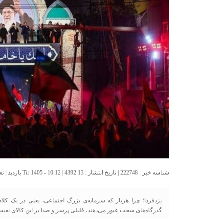
شناسه خبر : 222748 | تاریخ انتشار : 13 Tir 1405 - 10:12 | 4392 بازدید | تعداد دیدگاه :
یزدفردا؛ چرا هربار که سرمایه‌ی بزرگ اجتماعی، یعنی در یک کلام:
گذرگاه‌های سخت عبور می‌دهند، قلیلی پرسر و صدا بر این کالای نفی