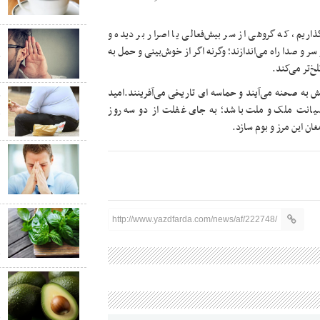
د
اریم، که گروهی از سر بیش‌فعالی یا اصرار بر دیده و
«
 و صدا راه می‌اندازند؛ وگرنه اگر از خوش‌بینی و حمل به
چ
خ‌تر می‌کند.
یش به صحنه می‌آیند و حماسه ای تاریخی می‌آفرینند.امید
چ
 صیانت ملک و ملت باشد؛ به جای غفلت از دو سه روز
ق
ان این مرز و بوم سازد.
ا
ب
ش
ع
http://www.yazdfarda.com/news/af/222748/
ش
ق
م
م
ق