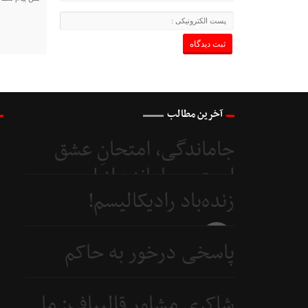
آخرین مطالب
جاماندگی، امتحانِ عشق
است و جامانده از اربعین...
زنده‌باد رادیکالیسم!
5 روز
قبل
5 روز
پاسخی درخور به حاکم
قبل
بحرین
شاکری مشاور قالیباف: ما