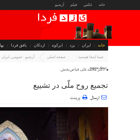
خانه
عکس
فیلم
آرشیو
خانه
ایران
یزد
ابرکوه
اردکان
بافق فردا
بها
جهان
شما اینجا هستید :
صفحه اصلی
آرشیو :
عمومی
,
ایران
menu-four
دکتر محمدعلی فیاض‌بخش:
تجمیع روح ملّی در تشییع
ارسال
پرینت