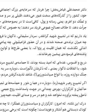
دکتر محمدعلی فیاض‌بخش: چرا هربار که سرمایه‌ی بزرگ اجتماعی، ی
خود، کشور را از گذرگاه‌های سخت عبور می‌دهند، قلیلی پر سر و صد
و تملّک دو اهرم، یعنی رسانه و پول، کافی‌است تا در بحبوحه‌های 
جرأت دهد، تا خلاف مصالح عمومی فریاد سر دهند؛ به خصوص که گویی
یاد داریم که در تشییع شهید گرانقدر، سردار سلیمانی، ناگهان با ف
چه میزان برنده‌ی صحنه شدند و در آن حضور فرامیلیونی چه پیامی
اندکی نگذشت که همان اقلیت پر پژواک، با بعضی طرح‌ها و لوایح، پ
پاشنه‌های فرسوده‌ی پیشین چرخاندند.
دریغ و افسوس، عده‌ای که امید بسته بودند، تا حماسه‌ی تشییع سرد
شود، با اتفاقات ناگوار بعدی ـ که ذکرشان تألّم‌زاست ـ دوباره سر به
جنگ دوازده‌ روزه، با انواع صیانت‌ورزی(!)، شاهد نادیده‌گرفتن مردم 
اگر تشییع رهبر شهید(ره)، دوباره در همان شور و حماسه‌های تجرب
حاکمان و کارگزاران، بهره‌ی چندانی در جهت پاسداشت روح جمعیِ ایرا
ناحق‌ریخته برآورده نخواهد شد و هم در سر و صدای اقلیت، همه‌چی
درک این نکته، که امروز، کارگزاران و سیاست‌ورزان عملگرا، تا چه
کودک دبستانی هم آشکار و هویداست؛ چگونه است که برخی سن‌وسال‌د