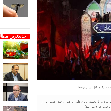
ف
ب
ب
جدیدترین مطا
ا
م
د
ت
پ
و
0
| ارسال توسط :
ن
ج
 مردم، با تجمیع انرژی ذاتی و لایزال خود، کشور را از
س چوب حراج می‌زنند؟