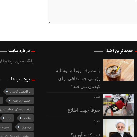
جدیدترین اخبار
درباره سایت
پایگاه خبری یزدفردا ا
با مصرف روزانه نوشابه
برچسب ها
رژیمی چه اتفاقی برای
کبدتان می‌افتد؟
باباافضل کاشی
طنز؛
جمهوری چین
دندانپزشکی معاونت د
صرفاً جهت اطلاع
قاطع
دنیا
طنز؛
رضوی
سرطان
تاب کدام آوری؟
انتشار الکترونيک قواني