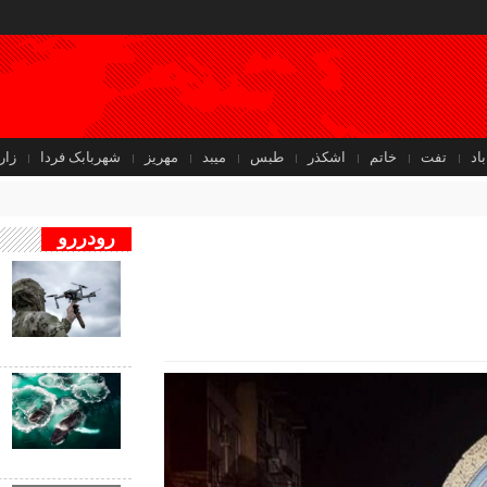
باد
تفت
خاتم
اشکذر
طبس
میبد
مهریز
شهربابک فردا
زار
رودررو
ف
ب
ب
ف
ب
ن