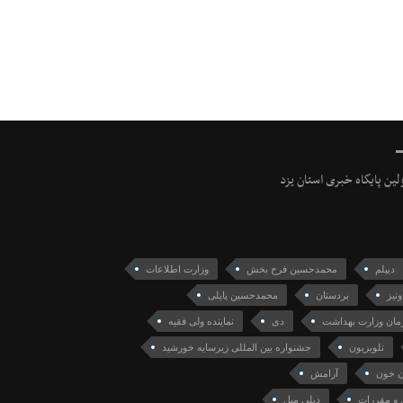
ولین پایگاه خبری استان یزد
دیپلم
محمدحسین فرح بخش
وزارت اطلاعات
ونیز
بردستان
محمدحسین پاپلی
رمان وزارت بهداشت
دی
نماینده ولی فقیه
تلویزیون
جشنواره بین المللی زیرسایه خورشید
 خون
آرامش
ن و مقررات
دیلی میل