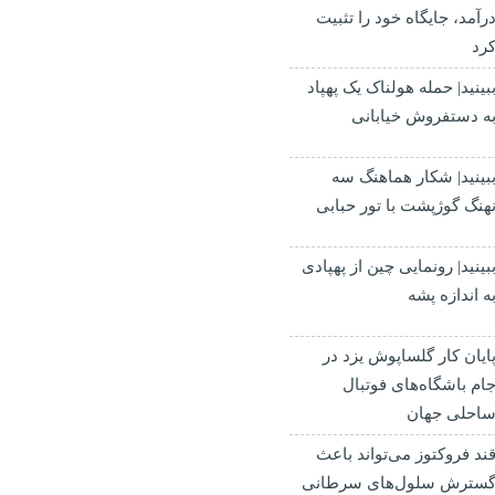
رآمد، جایگاه خود را تثبیت
رد
بینید| حمله هولناک یک پهپاد
ه دستفروش خیابانی
بینید| شکار هماهنگ سه
هنگ گوژپشت با تور حبابی
بینید| رونمایی چین از پهپادی
ه اندازه پشه
ایان کار گلساپوش یزد در
ام باشگاه‌های فوتبال
احلی جهان
ند فروکتوز می‌تواند باعث
سترش سلول‌های سرطانی