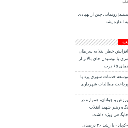
یلم؛
بینید| رونمایی چین از پهپادی
ه اندازه پشه
لب
فزایش خطر ابتلا به سرطان
ری با نوشیدن چای بالاتر از
مای ۶۵ درجه
وسعه خدمات شهری یزد با
رداخت مطالبات شهرداری
رزش و جوانان، همواره در
گاه رهبر شهید انقلاب
ایگاهی ویژه داشت
«کچاد» با رشد ۲۶ درصدی