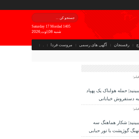
Saturday 17 Mordad 1405
شنبه 08,اوت,2026
چ
رفسنجان
آگهی های رسمی
مروست فردا
.
یلم؛
بینید| حمله هولناک یک پهپاد
ه دستفروش خیابانی
یلم؛
بینید| شکار هماهنگ سه
هنگ گوژپشت با تور حبابی