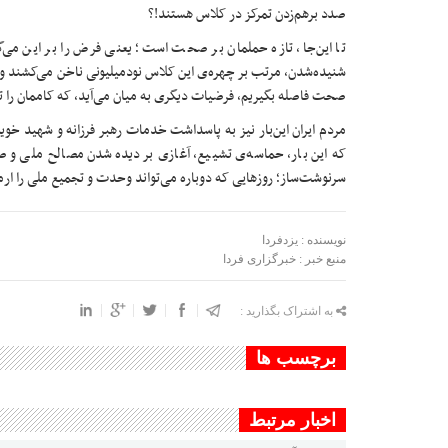
صدد برهم‌زدن تمرکز در کلاس هستند!؟
تا این‌جا، تازه حملمان بر صحت است؛ یعنی فرض را بر این می‌گذ
شنیده‌شدن، مرتب بر چهره‌ی این کلاس نودمیلیونی ناخن می‌کشند و سر
صحت فاصله بگیریم، فرضیات دیگری به میان می‌آید، که کاممان را تل
مردم ایران این‌بار نیز به پاسداشت خدمات رهبر فرزانه و شهید خو
که این بار، حماسه‌ی تشییع، آغازی بر دیده‌شدن مصالح ملی و
سرنوشت‌ساز؛ روزهایی که دوباره می‌تواند وحدت و تجمیع ملی را ارمغ
نویسنده : یزدفردا
منبع خبر : خبرگزاری فردا
به اشتراک بگذارید :
برچسب ها
اخبار مرتبط