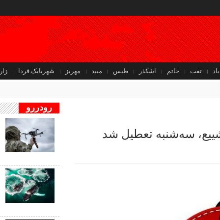
باد
تفت
خاتم
اشکذر
طبس
میبد
مهریز
شهربابک فردا
زار
رودررو
ف
ییع، سه‌شنبه تعطیل شد
ب
ب
ف
ب
ن