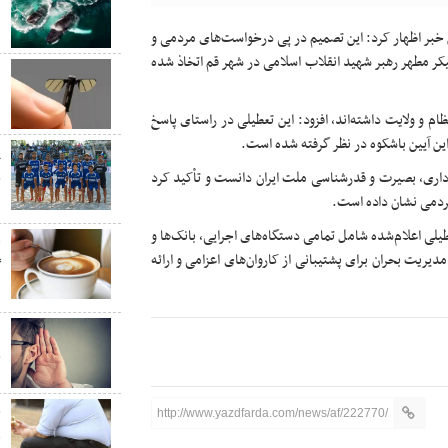
ن
ن خبر اظهار کرد: این تصمیم در پی درخواست‌های مردمی و
یکر مطهر رهبر شهید انقلاب اسلامی در شهر قم اتخاذ شده
ب
ب
ظام و ولایت داشته‌اند، افزود: این تعطیلی در راستای پاسخ
ن آیین باشکوه در نظر گرفته شده است.
پ
داری، بصیرت و قدرشناسی ملت ایران دانست و تأکید کرد
ج
 مردمی نشان داده است.
س
طیلی اعلام‌شده شامل تمامی دستگاه‌های اجرایی، بانک‌ها و
ق
یریت بحران برای پشتیبانی از کاروان‌های اعزامی و ارائه
گ
د
«
چ
چ
http://www.yazdfarda.com/news/af/222770/
ق