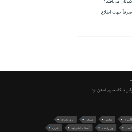
بدتان می‌افتد؟
رفاً جهت اطلاع
ولین پایگاه خبری استان یزد
امپالا
معتبر
سنقر
تروریست
 تفت
وزیرنفت
آستانه اشرفیه
عرب