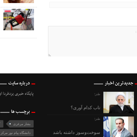
ک
ص
جدیدترین اخبار
درباره سایت
پایگاه خبری یزدفردا ا
طنز؛
تاب کدام آوری؟
برچسب ها
طنز؛
بشار مرغزی
ک
سوخت‌وسوز داشته باشد
دانشگاه پيام نور مركز