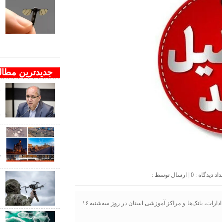
ف
ب
ب
جدیدترین مطا
و
ن
ج
د
ک
0
| ارسال توسط :
ب
ب
یزدفردا؛ معاون توسعه مدیریت و منابع استاندار یزد از تعطیلی تمامی ادارات، بانک‌ها و مراکز آموزشی استان در روز سه‌شنبه ۱۶
ب