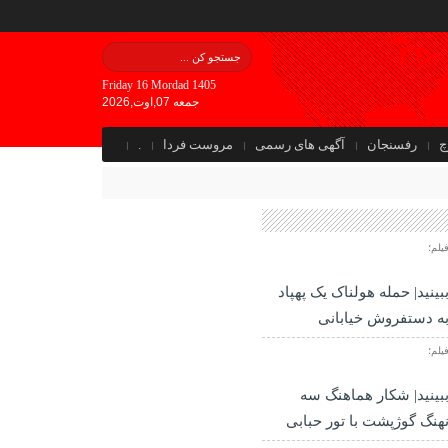
Friday 16 Mordad 1405
جمعه 07,اوت,2026
چ
رفسنجان
آگهی های رسمی
مروست فردا
.
یلم؛
بینید| حمله هولناک یک پهپاد
ه دستفروش خیابانی
یلم؛
بینید| شکار هماهنگ سه
هنگ گوژپشت با تور حبابی