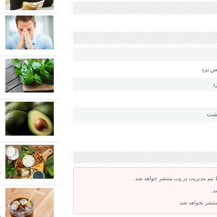
ا
ب
ش
ع
ش
د
ق
م
اشت
م
ق
پ
ک
 تیم مدیریت در وب منتشر خواهد شد.
د.
ب
 منتشر نخواهد شد.
ر