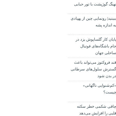
هنگ گوژپشت با تور حبابی
بینید| رونمایی چین از پهپادی
ه اندازه پشه
ایان کار گلساپوش یزد در
ام باشگاه‌های فوتبال
احلی جهان
ند فروکتوز می‌تواند باعث
سترش سلول‌های سرطانی
ر بدن شود
کم‌شنوایی ناگهانی»
یست؟
اقی شکمی خطر سکته
لبی را افزایش می‌دهد