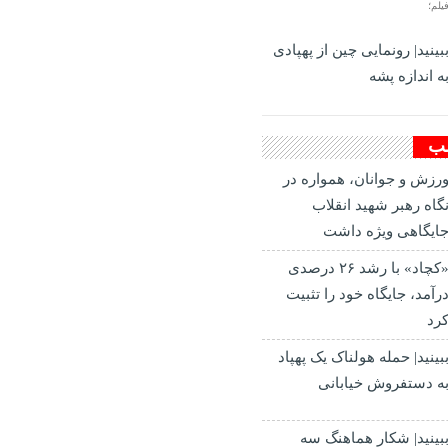
یلم؛
بینید| رونمایی چین از پهپادی
ه اندازه پشه
لب
رزش و جوانان، همواره در
گاه رهبر شهید انقلاب
ایگاهی ویژه داشت
«کچاد» با رشد ۲۶ درصدی
رآمد، جایگاه خود را تثبیت
رد
بینید| حمله هولناک یک پهپاد
ه دستفروش خیابانی
بینید| شکار هماهنگ سه