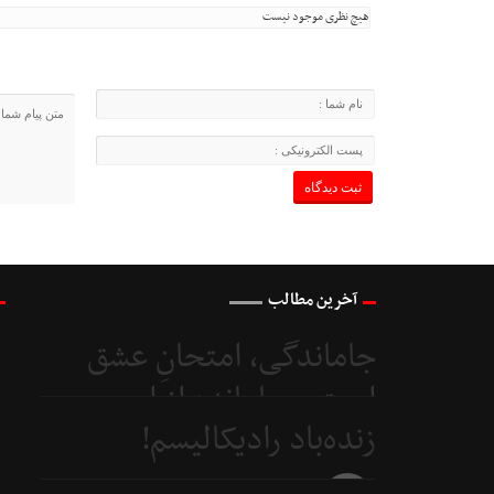
هیچ نظری موجود نیست
آخرین مطالب
جاماندگی، امتحانِ عشق
است و جامانده از اربعین...
زنده‌باد رادیکالیسم!
4 روز
قبل
4 روز