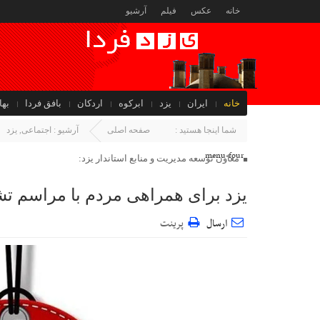
خانه
عکس
فیلم
آرشیو
خانه
ایران
یزد
ابرکوه
اردکان
بافق فردا
بها
جهان
شما اینجا هستید :
صفحه اصلی
آرشیو :
اجتماعی
,
یزد
menu-four
معاون توسعه مدیریت و منابع استاندار یزد:
یزد برای همراهی مردم با مراسم تش
ارسال
پرینت