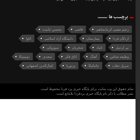
برچسب ها
رحیم معینی کرمانشاهی
قاضی
محسن تنابنده
اردکان فردا
بيمارستان
دانشگاه آزاد اسلامی
اتاوا
نیر اردبیل
تایباد
شجریان
سوزوکی
وظیفه شناس
آهنگ
اتاق فکر
سعدی
دومینیکا
سرپل ذهاب
جامائیکا
پرتوریا
کمال‌الدین اصفهانی
تمام حقوق این وب سایت برای پایگاه خبری یزد فردا محفوظ است.
نشر مطالب با ذکر نام پایگاه خبری یزدفردا بلامانع است.