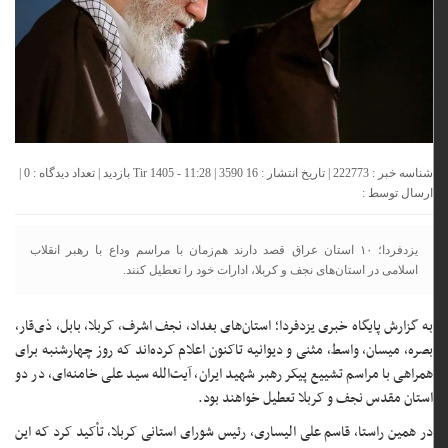
شناسه خبر : 222773 | تاریخ انتشار : 16 Tir 1405 - 11:28 | 3590 بازدید | تعداد دیدگاه :
0
|
ارسال توسط :
یزدفردا؛ ۱۰ استان عراق قصد دارند هم‌زمان با مراسم وداع با رهبر انقلاب
اسلامی در استان‌های نجف و کربلا، ادارات خود را تعطیل کنند.
به گزارش پایگاه خبری یزدفردا؛ استان‌های بغداد، نجف اشرف، کربلا، بابل، ذی‌قار،
بصره، میسان، واسط، مثنی و دیوانیه تاکنون اعلام کرده‌اند که روز چهارشنبه برای
همراهی با مراسم تشییع پیکر رهبر شهید ایران، آیت‌الله سید علی خامنه‌ای، در دو
استان مقدس نجف و کربلا تعطیل خواهند بود.
در همین راستا، قاسم علی الیساری، رئیس شورای استانی کربلا، تأکید کرد که این