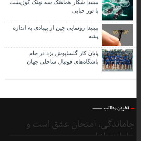
ببینید| شکار هماهنگ سه نهنگ گوژپشت
با تور حبابی
ببینید| رونمایی چین از پهپادی به اندازه
پشه
پایان کار گلساپوش یزد در جام
باشگاه‌های فوتبال ساحلی جهان
آخرین مطالب
جاماندگی، امتحانِ عشق است و
جامانده از اربعین...