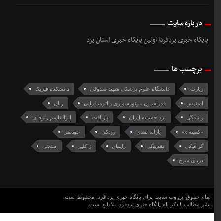
درباره سایت
پایگاه خبری یزدفردا اولین پایگاه خبری استان یزد
برچسب ها
زیارت
دانشگاه علوم پزشکی شهید صدوقی
دانشکده فیزیک
استرس
فدراسیون موتورسواری و اتومبیلرانی
زبان
رانندگی
یزد حسینیه ایران
بازیافت
ابوالقاسم رئوفیان
«كميته x»
یارانه نقدی
رودکی
خودسر
گرافیکی
نقدینگی
زایمان
ژاکلین
صنعتی
دریای سرخ
تمام حقوق این وب سایت برای پایگاه خبری یزد فردا محفوظ است.
نشر مطالب با ذکر نام پایگاه خبری یزدفردا بلامانع است.