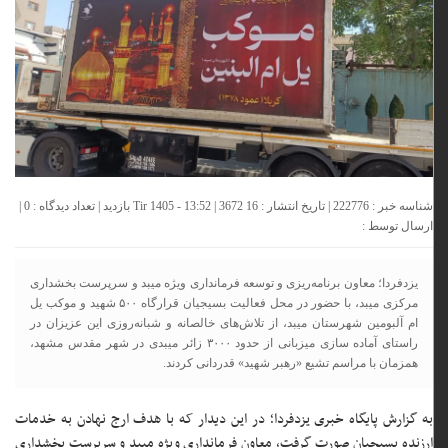
شناسه خبر : 222776 | تاریخ انتشار : 16 Tir 1405 - 13:52 | 3672 بازدید | تعداد دیدگاه :
0
|
ارسال توسط :
یزدفردا؛ معاون برنامه‌ریزی و توسعه فرمانداری ویژه میبد و سرپرست بخشداری
مرکزی میبد، با حضور در محل فعالیت بسیجیان قرارگاه ۵۰۰ شهید و موکب یل
ام آلبومین شهرستان میبد، از تلاش‌های خالصانه و شبانه‌روزی این عزیزان در
راستای آماده سازی میزبانی از حدود ۳۰۰۰ زائر میبدی در شهر مقدس مشهد،
همزمان با مراسم تشیع «رهبر شهید» قدردانی کردند.
به گزارش پایگاه خبری یزدفردا؛ در این دیدار که با هدف ارج نهادن به خدمات
ارزنده بسیجیان صورت گرفت، معاون فرمانداری ویژه میبد و سرپرست بخشداری