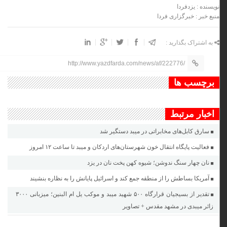
نویسنده : یزدفردا
منبع خبر : خبرگزاری فردا
به اشتراک بگذارید :
http://www.yazdfarda.com/news/af/222776/
برچسب ها
اخبار مرتبط
سارق کابل‌های مخابراتی در میبد دستگیر شد
فعالیت پایگاه انتقال خون شهرستان‌های اردکان و میبد تا ساعت ۱۲ امروز
نان چهار سنگ ندوشن؛ شیوه‌ کهن پخت نان در یزد
آمریکا بساطش را از منطقه جمع کند و اسرائیل پایانش را به نظاره بنشیند
تقدیر از بسیجیان قرارگاه ۵۰۰ شهید میبد و موکب یل ام البنین؛ میزبانی ۳۰۰۰
زائر میبدی در مشهد مقدس + تصاویر