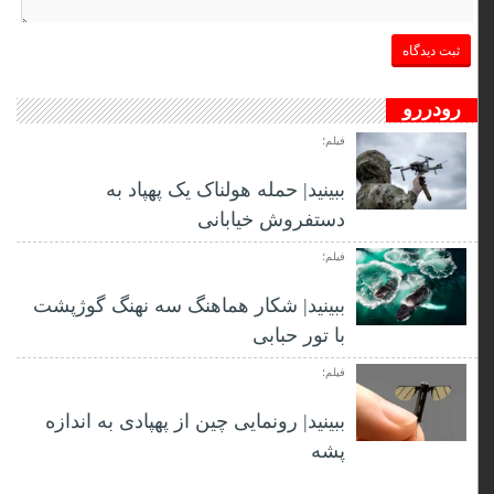
رودررو
فیلم؛
ببینید| حمله هولناک یک پهپاد به
دستفروش خیابانی
فیلم؛
ببینید| شکار هماهنگ سه نهنگ گوژپشت
با تور حبابی
فیلم؛
ببینید| رونمایی چین از پهپادی به اندازه
پشه