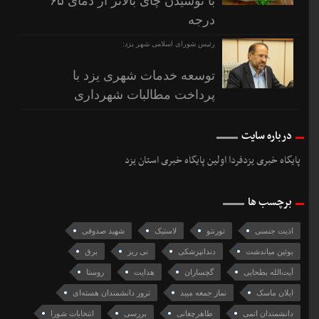
با نوشیدن چای بالاتر از دمای ۶۵
درجه
رئیس شورای اسلامی شهر یزد:
توسعه خدمات شهری یزد با
پرداخت مطالبات شهرداری
درباره سایت
پایگاه خبری یزدفردا اولین پایگاه خبری استان یزد
برچسب ها
اذیت جنسی
تورنتو
لاستیک
شهید صدوقی
بوئین میاندشت
دندانپزشکی
نی ریز
برق
آیت‌الله بطحایی
گچساران
هدایت
روستا
ایلان ماسک
نماز جمعه میبد
ترور دانشمندان هسته‌ای
دانشمندان اتمی
طاهرچغانی
بررسی
انتخابات شورا