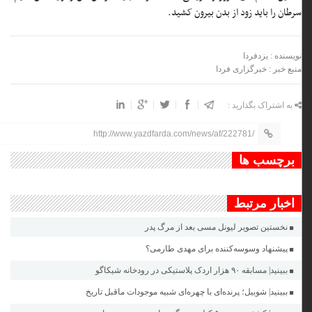
سرطان را باید زود از بدن بیرون کشید.
نویسنده : یزدفردا
منبع خبر : خبرگزاری فردا
به اشتراک بگذارید :
http://www.yazdfarda.com/news/af/222781/
برچسب ها
اخبار مرتبط
نخستین تصویر لیونل مسی بعد از مرگ پدر
پیشنهاد وسوسه‌کننده برای مهدی طارمی؟
ببینید| مسابقه ۹۰ هزار اردک پلاستیکی در رودخانه شیکاگو
ببینید| شوبیل؛ پرنده‌ای با چهره‌ای شبیه موجودات ماقبل تاریخ