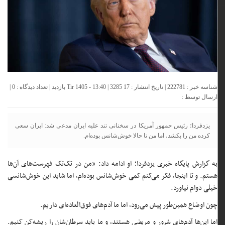
شناسه خبر : 222781 | تاریخ انتشار : 17 Tir 1405 - 13:40 | 3285 بازدید | تعداد دیدگاه :
0
|
ارسال توسط :
یزدفردا؛ رئیس جمهور آمریکا در سخنانی تند علیه ایران مدعی شد: ایران سعی
کرده من را بکشد، اما من تا حالا خوش‌شانس بوده‌ام.
به گزارش پایگاه خبری یزدفردا؛ او ادامه داد: «من در تک‌تک فهرست‌های آن‌ها
هستم. و تا اینجا، فکر می‌کنم کمی خوش‌شانس بوده‌ام، اما شاید این خوش‌شانسی
خیلی دوام نیاورد.
چون اوضاع همین‌طور پیش می‌رود، اما ما آدم‌های فوق‌العاده‌ای داریم.
اما این‌ها آدم‌های شرور و مریضی هستند، و ما باید سرطان‌شان را ریشه‌کن کنیم.