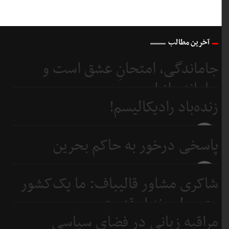
آخرین مطالب
جاماندگی، امتحانِ عشق است و
جامانده از اربعین...
زنده‌باد رادیکالیسم!
6 روز
قبل
6 روز
پاسخی درخور به حاکم بحرین
قبل
8 روز
شاکری مشاور قالیباف: ما یک‌کشور
قبل
متوسطیم نه ابرقدرت
مراقبه زبانی در فضای سیاسی
9 روز