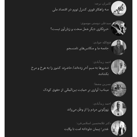
کامران نرجه:
سه راهکار فوری کنترل تورم در اقتصاد ملی
سیدعلی دوستی موسوی:
خبرنگاری دیگر شغل سخت و زیان‌آور نیست؟
فتح‌الله جوادی:
جامعه ما و سکانس‌های نامنسجم
احمد زیدآبادی:
تندروها به سیم آخر زده‌اند/ حاضرند کشور را به هرج و مرج
بکشانند
نسرین مصفا:
میناب؛ آواری بر حمایت بین‌المللی از حقوق کودک
احمد زیدآبادی:
زورگویی مردم را از وطن می‌راند
دکتر غلامحسین اسلامی‌فرد:
غدیر؛ پیمان جاودانه امت با ولایت