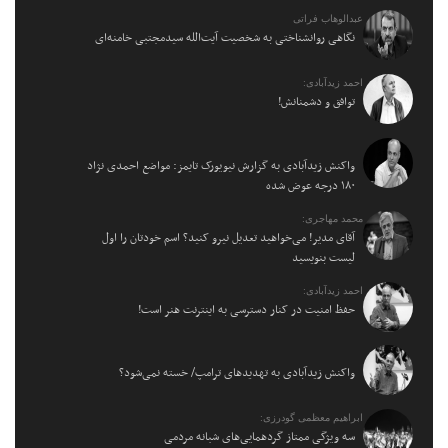
عبدالوهاب فراتی
نگاهی روانشناختی به شخصیت آیت‌الله سیدمجتبی خامنه‌ای
احمد زیدآبادی:
توافق و دشمنانش!
واکنش زیدآبادی به گزارش نیویورک تایمز: مواضع احمدی نژاد
۱۸۰ درجه عوض شده
محمد مهاجری:
آقای مدیر! می‌خواهید تعدیل نیرو کنید؟ اسم خودتان را اول
لیست بنویسید
احمد زیدآبادی:
حفظ امنیت در کنار دسترسی به اینترنت هنر است!
واکنش زیدآبادی به تهدیدهای ترامپ/ خسته نمی‌شود؟
ابراهیم معظمی گودرزی:
سه ویژگی ممتاز گردهمایی‌های شبانه مردمی