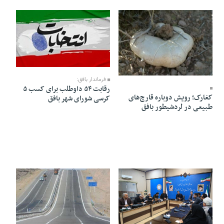
06 Farvardin 1405 - 16:22
08 Farvardin 1405 - 09:13
فرماندار بافق:
رقابت ۵۴ داوطلب برای کسب ۵
کغارک؛ رویش دوباره قارچ‌های
کرسی شورای شهر بافق
طبیعی در لردشیطور بافق