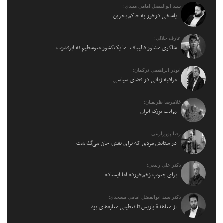
سید ابوالفضل امامی میبدی:
پاسخی درخور به حاکم بحرین
عارف جلالی:
شاکری مشاور قالیباف: ما یک‌کشور متوسطیم نه ابرقدرت
ابوذر ابراهیمی ترکمان:
مراقبه زبانی در فضای سیاسی
غلامرضا ظریفیان:
روایت بزرگ ایران
رضا پورزارعی:
در ستایش مردی که برای نقش، جان می‌گذاشت
دکتر علی ربیعی:
برای جنوبِ زخم‌خورده اما ایستاده
دکتر سید ابوالفضل امامی مسجدی:
از معاهدهٔ پاریس تا تعطیلی مغازه‌های یزد