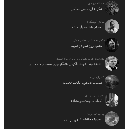
فتح‌الله جوادی:
شکرانه این حضور حماسی
صادق کوشکی:
احترام کامل به رأی مردم
دکتر محمدعلی فیاض‌بخش:
تجمیع روح ملّی در تشییع
یادداشت فرید دهقانی در رثای امام شهید؛
اندیشه رهبر شهید، الگویی ماندگار برای امنیت و عزت ایران
کامران نرجه:
معیشت عمومی، اولویت نخست
محمدعلی مهتدی:
لحظه سرنوشت‌ساز منطقه
وجیهه تیموری:
عاشورا و حافظه اقلیمی ایرانیان