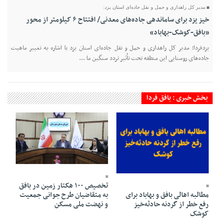
مدیر کل راهداری و حمل‌ و نقل جاده‌ای استان یزد:
خیز یزد برای ساماندهی جاده‌های معدنی/ افتتاح ۶ کیلومتر از محور
«بافق-کوشک-بهاباد»
یزدفردا؛ مدیر کل راهداری و حمل‌ و نقل جاده‌ای استان یزد با اشاره به تغییر ماهیت
جاده‌های روستایی این منطقه تحت تأثیر تردد سنگین ما ...
بخش خبری : بافق فردا
10 Khordad 1405 - 19:14
30 Khordad 1405 - 22:51
تخصیص ۱۰۰ هکتار زمین در بافق
مطالبه اهالی بافق و بهاباد برای
به متقاضیان طرح جوانی جمعیت
رفع خطر از گردنه حادثه‌خیز
و نهضت ملی مسکن
کوشک