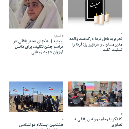
29 Ordibehesht 1405 - 23:18
21 Ordibehesht 1405 - 15:52
فیلم؛
تحریریه بافق فردا درگذشت والده
ببینید| اشکهای دختر بافقی در
مدیرمسئول و سردبیر یزدفردا را
مراسم جشن تکلیف برای دانش
تسلیت گفت
آموزان شهید مینابی
18 Ordibehesht 1405 - 14:19
13 Ordibehesht 1405 - 22:28
گفتگو با معلم نمونه ی بافقی +
تصاویر
هشتمین ایستگاه هواشناسی