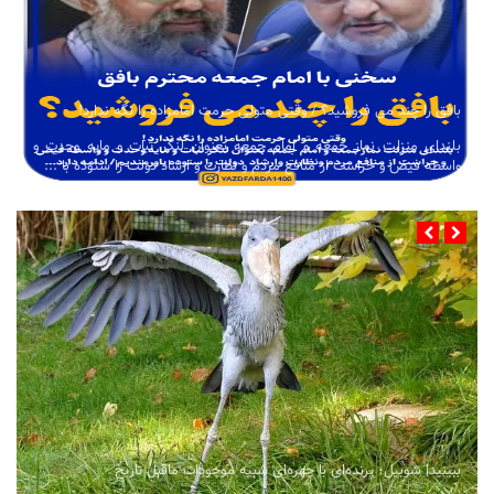
بافق را چند می فروشید؟ / وقتی متولی حرمت امامزاده را نگه ندارد!
بلندای منزلت نماز جمعه و امام جمعه بعنوان لنگر ثبات و مایه وحدت و
واسطه فیض و حراست از منافع مردم و نظارت و ارشاد دولت را ستوده با ...
ببینید| شوبیل؛ پرنده‌ای با چهره‌ای شبیه موجودات ماقبل تاریخ