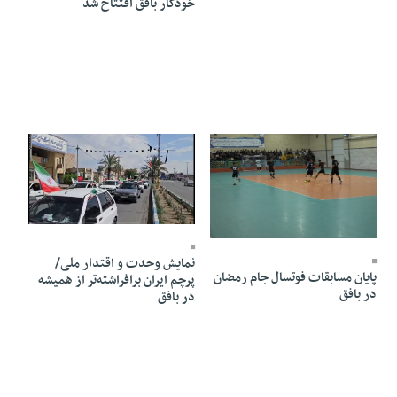
خودکار بافق افتتاح شد
12 Farvardin 1405 - 16:30
12 Ordibehesht 1405 - 16:25
نمایش وحدت و اقتدار ملی/
پایان مسابقات فوتسال جام رمضان
پرچم ایران برافراشته‌تر از همیشه
در بافق
در بافق