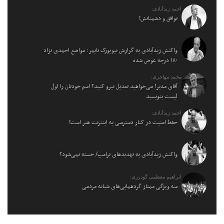
احمد زیدآبادی:
توافق و دشمنانش!
واکنش زیدآبادی به گزارش نیویورک تایمز: مواضع احمدی نژاد
۱۸۰ درجه عوض شده
محمد مهاجری:
آقای مدیر! می‌خواهید تعدیل نیرو کنید؟ اسم خودتان را اول
لیست بنویسید
احمد زیدآبادی:
حفظ امنیت در کنار دسترسی به اینترنت هنر است!
واکنش زیدآبادی به تهدیدهای ترامپ/ خسته نمی‌شود؟
ابراهیم معظمی گودرزی:
سه ویژگی ممتاز گردهمایی‌های شبانه مردمی