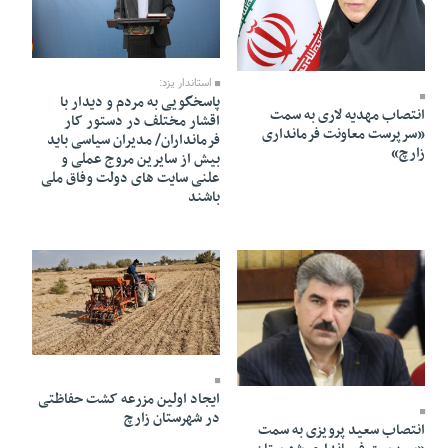
09 Azar 1403 - 11:08
25 Azar 1403 - 00:28
استاندار یزد:
پاسخگویی به مردم و دیدار با
انتصاب مهدیه لاری به سمت
اقشار مختلف در دستور کار
«سرپرست معاونت فرمانداری
فرمانداران/ مدیران سیاسی باید
زارچ»
بیش از سایرین مروج عملی و
علنی سایت های دولت وفاق ملی
باشند
03 Azar 1403 - 10:30
06 Azar 1403 - 06:50
ایجاد اولین مزرعه کشت حفاظتی
در شهرستان زارچ
انتصاب سعید پرویزی به سمت