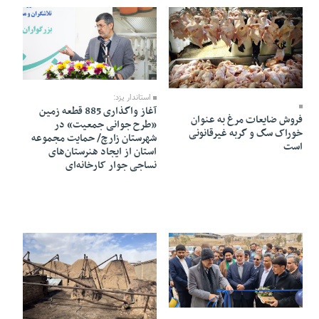
21 Bahman 1403 - 13:34
23 Bahman 1403 - 21:28
استاندار یزد:
آغاز واگذاری 885 قطعه زمین
فروش ضایعات مرغ به عنوان
«طرح جوانی جمعیت» در
خوراک سگ و گربه غیرقانونی
شهرستان زارچ/ حمایت مجموعه
است
استان از ایجاد هنرستان‌های
نساجی جوار کارخانه‌ای
20 Bahman 1403 - 18:12
08 Bahman 1403 - 14:09