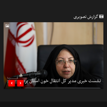
گزارش تصویری
نشست خبری مدیر کل انتقال خون استان یزد
ن

