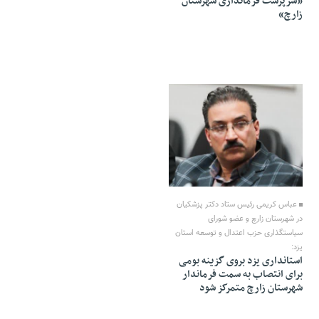
«سرپرست فرمانداری شهرستان
زارچ»
01 Azar 1403 - 15:43
عباس کریمی رئیس ستاد دکتر پزشکیان
در شهرستان زارچ و عضو شورای
سیاستگذاری حزب اعتدال و توسعه استان
یزد:
استانداری یزد بروی گزینه بومی
برای انتصاب به سمت فرماندار
شهرستان زارچ متمرکز شود