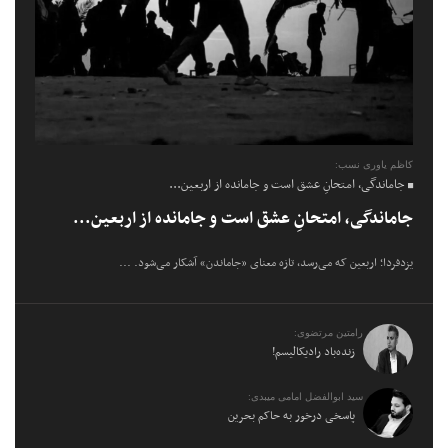
کاظم یاوری نسب:
جاماندگی، امتحانِ عشق است و جامانده از اربعین...
جاماندگی، امتحانِ عشق است و جامانده از اربعین...
یزدفردا؛ اربعین که می‌رسد، تازه معنای «جاماندن» آشکار می‌شود. ...
رامتین مرتضوی:
زنده‌باد رادیکالیسم!
سید ابوالفضل امامی میبدی:
پاسخی درخور به حاکم بحرین