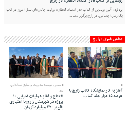
رونمایی از کتاب «در امتداد انتظار» در زارچ
یزدفردا؛ آئین رونمایی از کتاب «در امتداد انتظار»؛ روایت چالش‌های نسل امروز در قاب
یک رمان اجتماعی، در زارچ برگزار شد. ...
بخش خبری : زارچ
13 Bahman 1404 - 17:58
15 Bahman 1404 - 19:01
معاون توسعه مدیریت و منابع استانداری
آغاز به کار نمایشگاه کتاب زارچ با
یزد:
عرضه ۱۵ هزار جلد کتاب
افتتاح و آغاز عملیات اجرایی ۱۰
پروژه در شهرستان زارچ با اعتباری
بالغ بر ۲۷۰ میلیارد تومان