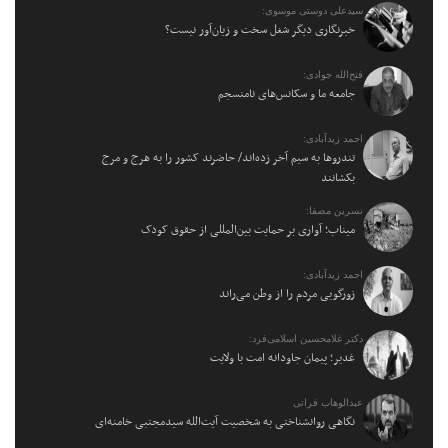
سیدعلی دوستی موسوی:
خبرنگاری دیگر شغل سخت و زیان‌آور نیست؟
فتح‌الله جوادی:
جامعه ما و سکانس‌های نامنسجم
احمد زیدآبادی:
تندروها به سیم آخر زده‌اند/ حاضرند کشور را به هرج و مرج
بکشانند
نسرین مصفا:
میناب؛ آواری بر حمایت بین‌المللی از حقوق کودک
احمد زیدآبادی:
زورگویی مردم را از وطن می‌راند
دکتر غلامحسین اسلامی‌فرد:
غدیر؛ پیمان جاودانه امت با ولایت
عبدالوهاب فراتی
نگاهی روانشناختی به شخصیت آیت‌الله سیدمجتبی خامنه‌ای