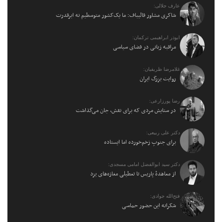
عارف جلالی:
شاکری مشاور قالیباف: ما یک‌کشور متوسطیم نه ابرقدرت
ابوذر ابراهیمی ترکمان:
مراقبه زبانی در فضای سیاسی
غلامرضا ظریفیان:
روایت بزرگ ایران
رضا پورزارعی:
در ستایش مردی که برای نقش، جان می‌گذاشت
دکتر علی ربیعی:
برای جنوبِ زخم‌خورده اما ایستاده
دکتر سید ابوالفضل امامی مسجدی:
از معاهدهٔ پاریس تا تعطیلی مغازه‌های یزد
فتح‌الله جوادی:
شکرانه این حضور حماسی