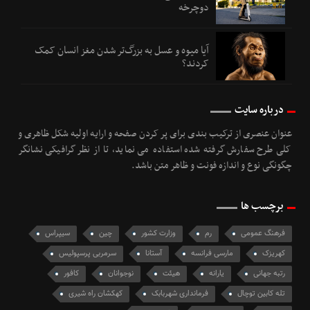
دوچرخه
آیا میوه و عسل به بزرگ‌تر شدن مغز انسان کمک
کردند؟
درباره سایت
عنوان عنصری از ترکیب بندی برای پر کردن صفحه و ارایه اولیه شکل ظاهری و
کلی طرح سفارش گرفته شده استفاده می نماید، تا از نظر گرافیکی نشانگر
چگونگی نوع و اندازه فونت و ظاهر متن باشد.
برچسب ها
فرهنگ عمومی
رم
وزارت كشور
چین
سیپراس
کهریزک
مارسی فرانسه
آستانا
سرمربی پرسپولیس
رتبه جهانی
یارانه
هیئت
نوجوانان
کافور
تله کابین توچال
فرمانداری شهربابک
کهکشان راه شیری