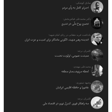
صادق کوشکی:
احترام کامل به رأی مردم
دکتر محمدعلی فیاض‌بخش:
تجمیع روح ملّی در تشییع
یادداشت فرید دهقانی در رثای امام شهید؛
اندیشه رهبر شهید، الگویی ماندگار برای امنیت و عزت ایران
کامران نرجه:
معیشت عمومی، اولویت نخست
محمدعلی مهتدی:
لحظه سرنوشت‌ساز منطقه
وجیهه تیموری:
عاشورا و حافظه اقلیمی ایرانیان
کامران نرجه:
سه راهکار فوری کنترل تورم در اقتصاد ملی