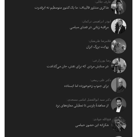
عارف جلالی:
شاکری مشاور قالیباف: ما یک‌کشور متوسطیم نه ابرقدرت
ابوذر ابراهیمی ترکمان:
مراقبه زبانی در فضای سیاسی
غلامرضا ظریفیان:
روایت بزرگ ایران
رضا پورزارعی:
در ستایش مردی که برای نقش، جان می‌گذاشت
دکتر علی ربیعی:
برای جنوبِ زخم‌خورده اما ایستاده
دکتر سید ابوالفضل امامی مسجدی:
از معاهدهٔ پاریس تا تعطیلی مغازه‌های یزد
فتح‌الله جوادی:
شکرانه این حضور حماسی