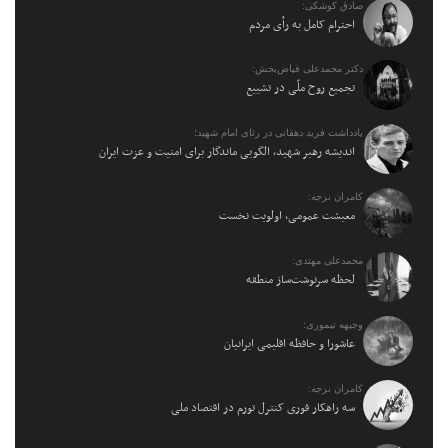
صادق کوشکی:
احترام کامل به رأی مردم
دکتر محمدعلی فیاض‌بخش:
تجمیع روح ملّی در تشییع
یادداشت فرید دهقانی در رثای امام شهید؛
اندیشه رهبر شهید، الگویی ماندگار برای امنیت و عزت ایران
کامران نرجه:
معیشت عمومی، اولویت نخست
محمدعلی مهتدی:
لحظه سرنوشت‌ساز منطقه
وجیهه تیموری:
عاشورا و حافظه اقلیمی ایرانیان
کامران نرجه:
سه راهکار فوری کنترل تورم در اقتصاد ملی