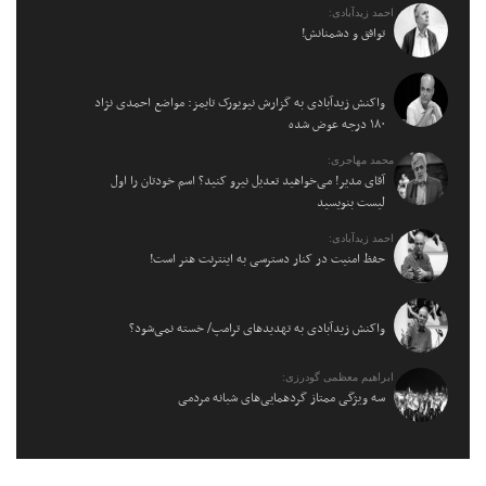
احمد زیدآبادی:
توافق و دشمنانش!
واکنش زیدآبادی به گزارش نیویورک تایمز: مواضع احمدی نژاد
۱۸۰ درجه عوض شده
محمد مهاجری:
آقای مدیر! می‌خواهید تعدیل نیرو کنید؟ اسم خودتان را اول
لیست بنویسید
احمد زیدآبادی:
حفظ امنیت در کنار دسترسی به اینترنت هنر است!
واکنش زیدآبادی به تهدیدهای ترامپ/ خسته نمی‌شود؟
ابراهیم معظمی گودرزی:
سه ویژگی ممتاز گردهمایی‌های شبانه مردمی