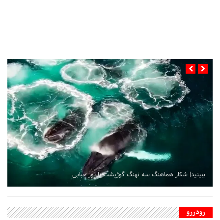
...
ببینید| شکار هماهنگ سه نهنگ گوژپشت با تور حبابی
رودررو