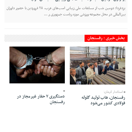
یزدفردا: دومین شب از مسابقات ملی زیبایی اسب‌های عرب، ۲۸ فروردین با حضور داوران
بین‌المللی‌ در محل مجموعه ورزشی موزه ریاست جمهوری ر ...
بخش خبری : رفسنجان
01 Esfand 1403 - 20:31
24 Esfand 1403 - 17:06
استاندار کرمان:
دستگیری ۷ حفار غیرمجاز در
رفسنجان، هاب تولید گلوله
رفسنجان
فولادی کشور می‌شود