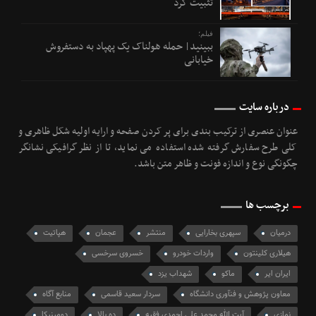
تثبیت کرد
فیلم؛
ببینید| حمله هولناک یک پهپاد به دستفروش
خیابانی
درباره سایت
عنوان عنصری از ترکیب بندی برای پر کردن صفحه و ارایه اولیه شکل ظاهری و
کلی طرح سفارش گرفته شده استفاده می نماید، تا از نظر گرافیکی نشانگر
چگونگی نوع و اندازه فونت و ظاهر متن باشد.
برچسب ها
درمیان
سپهری بخارایی
منتشر
عجمان
هپاتیت
هیلاری کلینتون
واردات خودرو
خسروی سرخسی
ایران ایر
ماکو
شهداب یزد
معاون پژوهش و فنآوری دانشگاه
سردار سعید قاسمی
منابع آگاه
نمازی
آیت الله محمد علی احمدی فقیه
ده بالا
دومینیکا