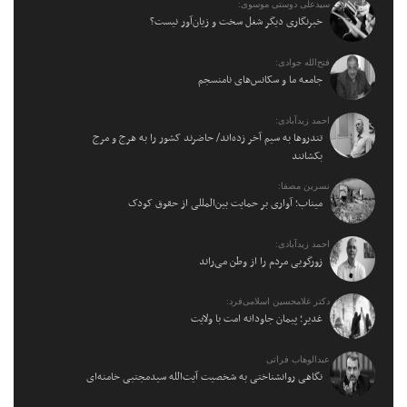
سیدعلی دوستی موسوی:
خبرنگاری دیگر شغل سخت و زیان‌آور نیست؟
فتح‌الله جوادی:
جامعه ما و سکانس‌های نامنسجم
احمد زیدآبادی:
تندروها به سیم آخر زده‌اند/ حاضرند کشور را به هرج و مرج
بکشانند
نسرین مصفا:
میناب؛ آواری بر حمایت بین‌المللی از حقوق کودک
احمد زیدآبادی:
زورگویی مردم را از وطن می‌راند
دکتر غلامحسین اسلامی‌فرد:
غدیر؛ پیمان جاودانه امت با ولایت
عبدالوهاب فراتی
نگاهی روانشناختی به شخصیت آیت‌الله سیدمجتبی خامنه‌ای