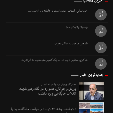
آخرین مطالب
جاماندگی، امتحانِ عشق است و جامانده از اربعین...
4 روز
قبل
زنده‌باد رادیکالیسم!
4 روز
قبل
پاسخی درخور به حاکم بحرین
6 روز
قبل
شاکری مشاور قالیباف: ما یک‌کشور متوسطیم نه ابرقدرت
7 روز
قبل
جدیدترین اخبار
مدیرکل ورزش و جوانان استان یزد:
ورزش و جوانان، همواره در نگاه رهبر شهید
انقلاب جایگاهی ویژه داشت
«کچاد» با رشد ۲۶ درصدی درآمد، جایگاه خود را