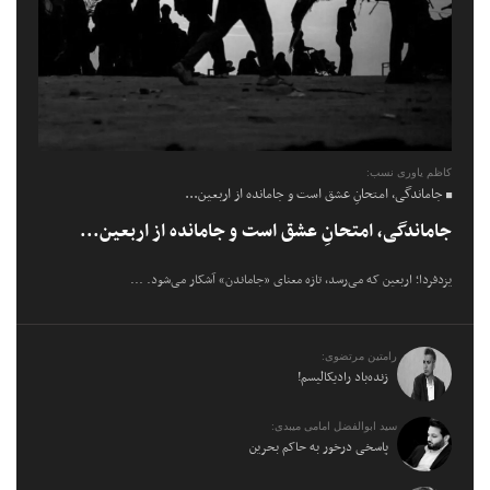
کاظم یاوری نسب:
جاماندگی، امتحانِ عشق است و جامانده از اربعین...
جاماندگی، امتحانِ عشق است و جامانده از اربعین...
یزدفردا؛ اربعین که می‌رسد، تازه معنای «جاماندن» آشکار می‌شود. ...
رامتین مرتضوی:
زنده‌باد رادیکالیسم!
سید ابوالفضل امامی میبدی:
پاسخی درخور به حاکم بحرین