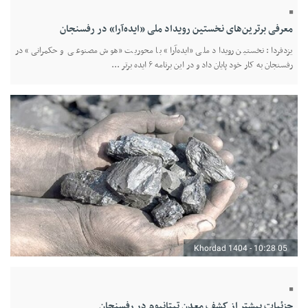
معرفی برترین‌های نخستین رویداد ملی «ایده‌آرا» در رفسنجان
یزدفردا: نخستین رویداد ملی «ایده‌آرا» با محوریت «هوش مصنوعی و حکمرانی» در
رفسنجان به کار خود پایان داد و در این برنامه ۶ ایده برتر ...
05 Khordad 1404 - 10:28
جزئیات بیشتر از کشف معدن تیتانیوم در رفسنجان