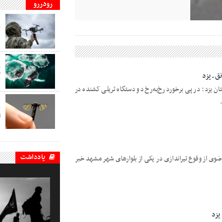
رودررو
ف
ب
د
ف
ب
 ـ یزد
گ
ان یزد: در پی برخورد رخ‌به‌رخ دو دستگاه تریلی کشنده در
ف
ب
ا
یادداشت
رضوی از وقوع تیراندازی در یکی از بلوارهای شهر مشهد خبر
یزد