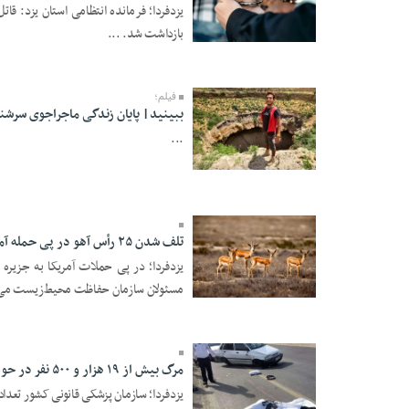
بازداشت شد. ...
30 Khordad 1405 -
12:12
فیلم؛
ببینید| پایان زندگی ماجراجوی سرشن
...
24 Khordad 1405 -
08:00
تلف شدن ۲۵ رأس آهو در پی حمله آمریکا به جزیره خارک
مسئولان سازمان حفاظت محیط‌زیست می‌گ
23 Khordad 1405 -
16:58
مرگ بیش از ۱۹ هزار و ۵۰۰ نفر در حوادث رانندگی سال گذشته
یزدفردا؛ سازمان پزشکی قانونی کشور تعداد کشته‌های ح