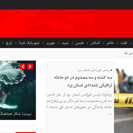
تفت
خاتم
اشکذر
طبس
میبد
مهریز
شهربابک فردا
زارچ
صی یزد
رئیس اورژانس استان یزد:
سه کشته و سه مصدوم در دو حادثه
ترافیکی بامدادی استان یزد
یزدفردا؛ رئیس اورژانس استان یزد از جان باختن
سه نفر و مصدومیت سه نفر دیگر در پی وقوع دو
حادثه رانندگی در محورهای استان طی بامداد ا
...
ببینید| شکار هماهنگ