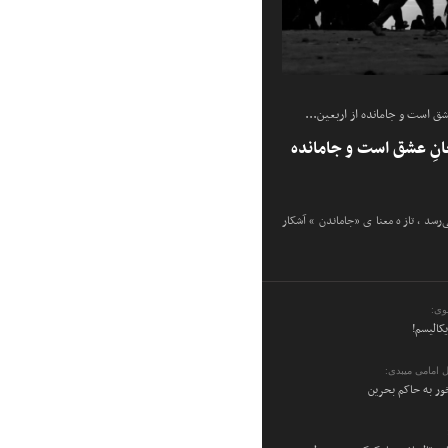
شق است و جامانده از اربعین...
انِ عشق است و جامانده
ی‌رسد، تازه معنای «جاماندن» آشکار
وی:
یکالیسم!
 امامی میبدی:
ر به حاکم بحرین