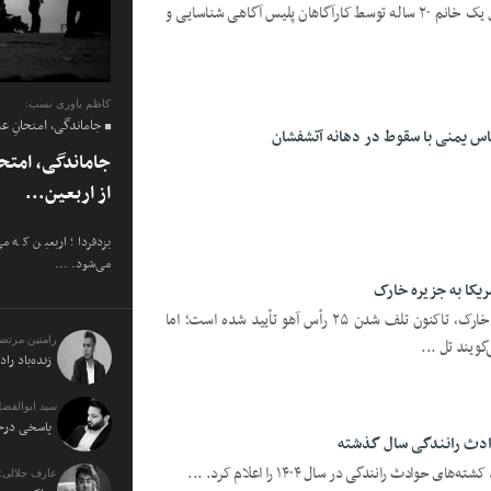
یزدفردا؛ فرمانده انتظامی استان یزد: قاتل یک خانم ۲۰ ساله توسط کارآگاهان پلیس آگاهی شناسایی و
کاظم یاوری نسب:
جاماندگی، امتحانِ ع
اس یمنی با سقوط در دهانه آتشفشان
جاماندگی، امتح
از اربعین...
یزدفردا؛ اربعین که م
می‌شود. ...
یزدفردا؛ در پی حملات آمریکا به جزیره خارک، تاکنون تلف شدن ۲۵ رأس آهو تأیید شده است؛ اما
رامتین مرتض
ویند تل ...
زنده‌باد راد
سید ابوالفضل
پاسخی درخو
وادث رانندگی در سال ۱۴۰۴ را اعلام کرد. ...
عارف جلالی: