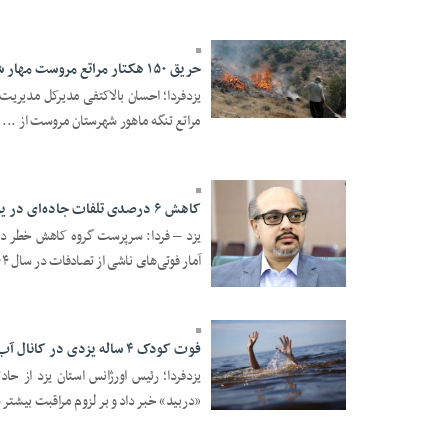
15:50
حریق ۱۵۰ هکتار مراتع مروست مهار شد
13 Khordad 1405 -
مراتع تنگه ماهور شهرستان مروست از ...
17:18
کاهش ۶ درصدی تلفات جاده‌ای در یزد
آمار فوتی‌های ناشی از تصادفات در سال ۱۴۰۴ نس ...
04 Khordad 1405 -
21:58
فوت کودک ۴ ساله یزدی در کانال آب/ هشدار اورژانس نسبت به افزایش موارد غرق‌شدگی
یزدفردا؛ رئیس اورژانس استان یزد از ح
«دربید» خبر داد و بر لزوم مراقبت بیشتر 
26 Ordibehesht 1405 -
18:44