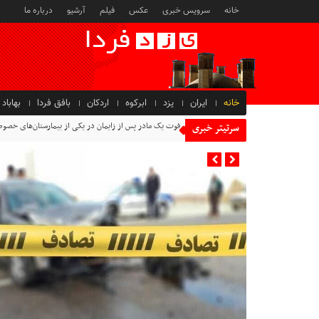
خانه
سرویس خبری
عکس
فیلم
آرشیو
درباره ما
خانه
ایران
یزد
ابرکوه
اردکان
بافق فردا
بهاباد
فوت یک مادر پس از زایمان در یکی از بیمارستان‌های خصو
سرتیتر خبری