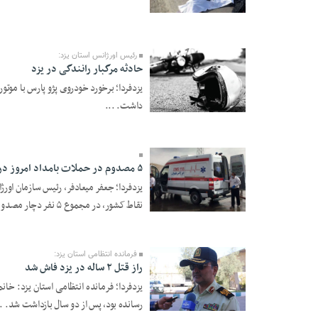
23 Khordad 1405 -
16:52
رئیس اورژانس استان یزد:
حادثه مرگبار رانندگی در یزد
یزدفردا؛ برخورد خودروی پژو پارس با موتو
داشت. ...
23 Khordad 1405 -
11:45
۵ مصدوم در حملات بامداد امروز در کشور/ همه مصدومان ترخیص شدند
یزدفردا؛ جعفر میعادفر، رئیس سازمان اور
نقاط کشور، در مجموع ۵ نفر دچار مصدو ...
21 Khordad 1405 -
18:28
فرمانده انتظامی استان یزد:
راز قتل ۲ ساله در یزد فاش شد
رسانده بود، پس از دو سال بازداشت شد. ..
18 Khordad 1405 -