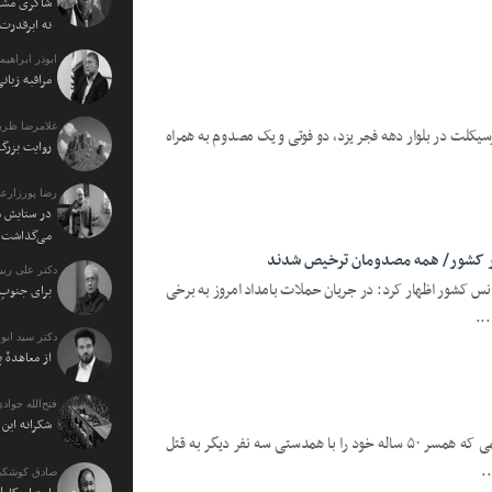
شاکری مشاو
نه ابرقدرت
ابوذر ابراهی
مراقبه زبا
غلامرضا ظریف
رسیکلت در بلوار دهه فجر یزد، دو فوتی و یک مصدوم به همراه
روایت بزرگ 
رضا پورزارع
در ستایش م
می‌گذاشت
دکتر علی ربی
ژانس کشور اظهار کرد: در جریان حملات بامداد امروز به برخی
برای جنوبِ 
دکتر سید اب
از معاهدهٔ 
فتح‌الله جوادی
شکرانه ای
یزدفردا؛ فرمانده انتظامی استان یزد: خانمی که همسر ۵۰ ساله خود را با همدستی سه نفر دیگر به قتل
.
صادق کوشکی