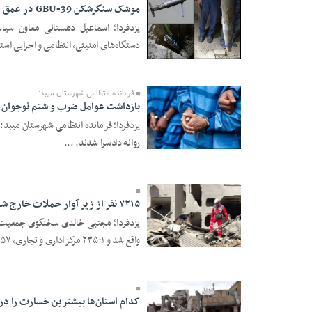
موشک سنگرشکن GBU‑39 در عمق ۱۳ متری زمین در یزد خنثی شد
یزدفردا؛ اسماعیل دهستانی معاون سیاس
دستگاه‌های امنیتی، انتظامی و اجرایی استا
04 Ordibehesht 1405 -
18:37
فرمانده انتظامی شهرستان میبد:
بازداشت عوامل ضرب و شتم نوجوان ۱۵ ساله در میبد
روانه دادسرا شدند. ...
01 Ordibehesht 1405 -
15:46
۷۲۱۵ نفر از زیر آوار حملات خارج شدند
واقع شد و ۲۳۵۰۱ مرکز اداری و تجاری، ۸۵۷ فضای آم ...
26 Farvardin 1405 -
19:08
کدام استان‌ها بیشترین خسارت را در