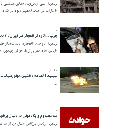
یزدفردا؛ علی زینی‌وند، معاون سیاسی 
خسارات در جنگ تحمیلی سوم در کدام است
26 Farvardin 1405 -
19:07
جزئیات تازه از انفجار در تهران/ ۳ بمب صوتی بوده است
یزدفردا؛ دو بسته انفجاری دست ساز حاو
خیابان امام خمینی (ره)، حوالی جیحون، م
26 Farvardin 1405 -
11:37
فیلم؛
ببینید| تصادف آتشین موتورسیکلت 
...
23 Farvardin 1405 -
19:02
سه مصدوم و یک فوتی به دنبال برخورد 
یزدفردا؛ رئیس اورژانس استان یزد از سه م