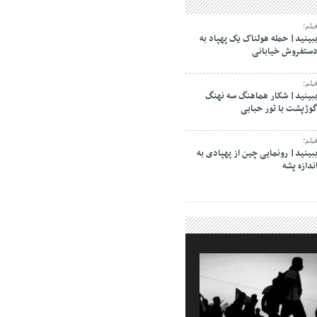
یلم؛
بینید| حمله هولناک یک پهپاد به
ستفروش خیابانی
یلم؛
بینید| شکار هماهنگ سه نهنگ
وژپشت با تور حبابی
یلم؛
بینید| رونمایی چین از پهپادی به
ندازه پشه