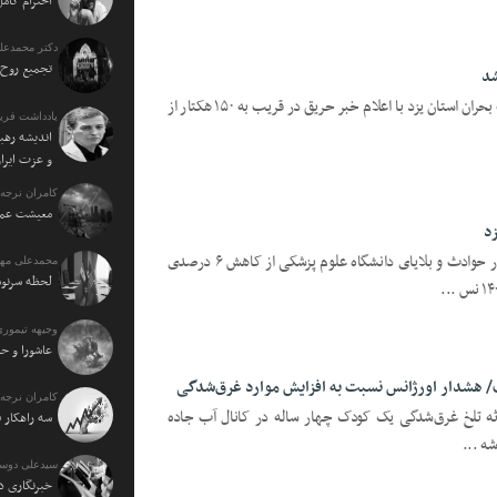
احترام کامل
دکتر محمدعل
تجمیع روح 
یزدفردا؛ احسان بالاکتفی مدیرکل مدیریت بحران استان یزد با اعلام خبر حریق در قریب به ۱۵۰ هکتار از
یادداشت فرید
اندیشه رهبر
و عزت ایرا
کامران نرجه:
معیشت عمو
یزد – فردا: سرپرست گروه کاهش خطر در حوادث و بلایای دانشگاه علوم پزشکی از کاهش ۶ درصدی
محمدعلی مهت
لحظه سرنو
وجیهه تیموری
عاشورا و حا
کامران نرجه:
ادثه تلخ غرق‌شدگی یک کودک چهار ساله در کانال آب جاده
سه راهکار 
شه ...
سیدعلی دوس
خبرنگاری د