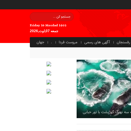
Friday 16 Mordad 1405
جمعه 07,اوت,2026
رفسنجان
آگهی های رسمی
مروست فردا
.
جهان
 سه نهنگ گوژپشت با تور حبابی