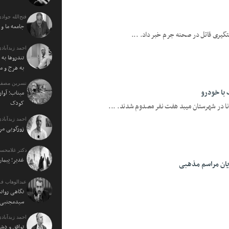
فتح‌الله جوادی
جامعه ما و
دستگیری قاتل در صحنه جرم خبر داد. ...
احمد زیدآبادی
تندروها به 
به هرج و م
نسرین مصفا:
با خودرو
میناب؛ آوار
کودک
دنا در شهرستان میبد هفت نفر مصدوم شدند. ...
احمد زیدآبادی
زورگویی مرد
دکتر غلامحسی
غدیر؛ پیمان
یان مراسم مذهبی
عبدالوهاب فر
نگاهی روان
سیدمجتبی خ
احمد زیدآبادی
توافق و دش