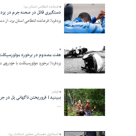
فرمانده انتظامی استان یزد:
دستگیری قاتل در صحنه جرم در یزد
یزدفردا؛ فرمانده انتظامی استان یزد، از 
18 Ordibehesht 1405 -
20:24
هفت مصدوم در برخورد موتورسیکلت 
یزدفردا؛ برخورد موتورسیکلت با خودروی 
12 Ordibehesht 1405 -
13:21
فیلم؛
ببینید| فروریختن ناگهانی پل در جر
...
07 Ordibehesht 1405 -
06:10
اسماعیل دهستانی معاون استاندار یزد؛