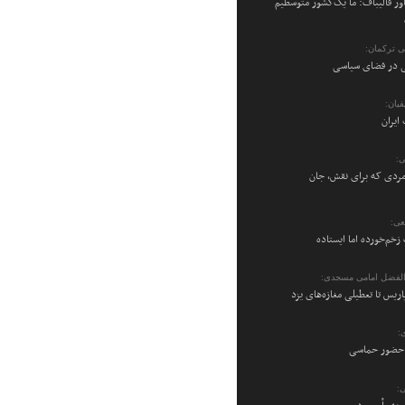
ر قالیباف: ما یک‌کشور متوسطیم
می ترکمان:
نی در فضای سیاسی
یان:
ایران
ی:
ردی که برای نقش، جان
عی:
زخم‌خورده اما ایستاده
والفضل امامی مسجدی:
پاریس تا تعطیلی مغازه‌های یزد
:
ن حضور حماسی
: