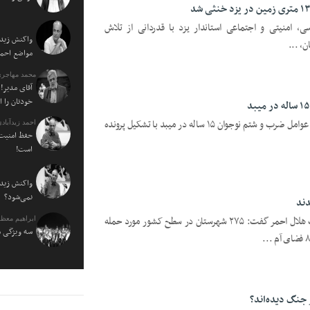
ی، امنیتی و اجتماعی استاندار یزد با قدردانی از تلاش
واکنش زیدآ
ن، ...
مواضع احمدی نژاد ۰
محمد مهاجری
آقای مدیر! 
خودتان را 
یزدفردا؛ فرمانده انتظامی شهرستان میبد: عوامل ضرب و شتم نوجوان ۱۵ ساله در میبد با تشکیل پرونده
احمد زیدآبادی
حفظ امنیت 
است!
واکنش زیدآ
نمی‌شود؟
یزدفردا؛ مجتبی خالدی سخنگوی جمعیت هلال احمر گفت: ۲۷۵ شهرستان در سطح کشور مورد حمله
ابراهیم معظ
سه ویژگی م
 جنگ دیده‌اند؟