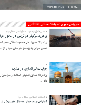
02 Mordad 1405 - 11:48
سرویس خبری : حوادث،جنایی،انتظامی
مدیرعامل جمعیت هلال‌احمر استان یزد:
برخورد مرگبار دو تریلی در محور خرانق
یزدفردا؛ مدیرعامل جمعیت هلال‌احمر است
27 Tir 1405 - 21:48
محور خرانق به یزد دو نفر جان خود را از ...
جزئیات تیراندازی در مشهد
یزدفردا؛ معاون امنیتی استاندار خراسان 
داد. ...
19 Tir 1405 - 03:51
فرمانده انتظامی استان یزد:
اعتراف مرد جوان به قتل همسرش در 