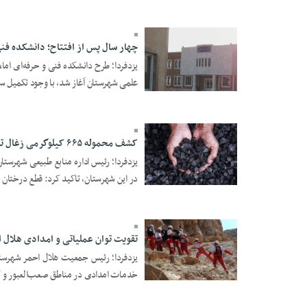
21:50
چهار سال پس از افتتاح؛ دانشکده فنی
یزدفردا؛ طرح دانشکده فنی و حرفه‌ای ام
علمی شهرستان آغاز شد، با وجود تکمیل سا
05 Khordad 1405 -
19:41
کشف محموله ۶۶۵ کیلوگرمی زغال تاغ در مهریز
یزدفردا؛ رئیس اداره منابع طبیعی شهرستا
در این شهرستان، تاکید کرد: قطع درختان .
04 Khordad 1405 -
14:37
تقویت توان عملیاتی و امدادی هلال 
یزدفردا؛ رئیس جمعیت هلال احمر شهرستان
خدمات امدادی در مناطق صعب‌العبور و ک
02 Khordad 1405 -
22:03