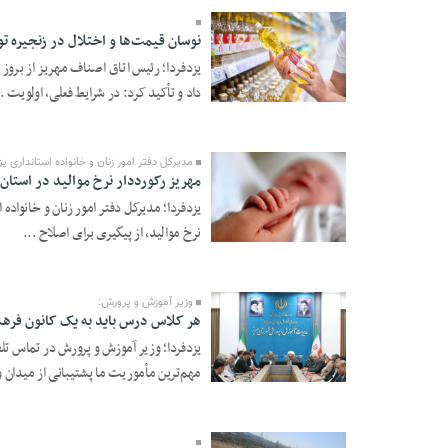
نوسان قیمت‌ها و اختلال در زنجیره ت
یزدفردا؛ رئیس اتاق اصناف مهریز از برو
داد و تأکید کرد: در شرایط فعلی، اولویت ..
29 Ordibehesht 1405 -
21:14
مدیرکل دفتر امور زنان و خانواده استانداری یز
مهریز رکورددار نرخ موالید در استان 
یزدفردا؛ مدیرکل دفتر امور زنان و خانواد
نرخ موالید، از پیگیری برای اصلاح ...
28 Ordibehesht 1405 -
18:58
وزیر آموزش و پرورش:
هر کلاس درس باید به یک کانون فره
یزدفردا؛ وزیر آموزش و پرورش در تماس 
مهم‌ترین مأموریت ما پشتیبانی از میدان و
16 Ordibehesht 1405 -
22:07