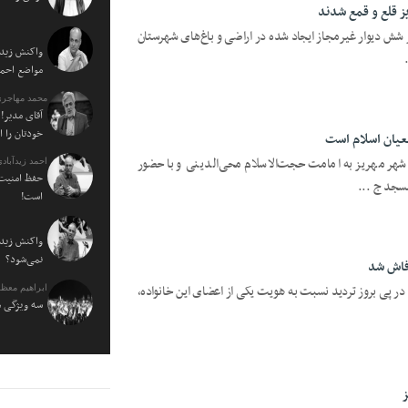
ز قلع و قمع شدند
 شش دیوار غیرمجاز ایجاد شده در اراضی و باغ‌های شهرستان
واکنش زیدآ
مواضع احمدی نژاد ۰
محمد مهاجری
آقای مدیر! 
خودتان را 
عیان اسلام است
شهر مهریز به امامت حجت‌الاسلام محی‌الدینی و با حضور
احمد زیدآبادی
حفظ امنیت 
سجد ج ...
است!
واکنش زیدآ
نمی‌شود؟
 در پی بروز تردید نسبت به هویت یکی از اعضای این خانواده،
ابراهیم معظ
سه ویژگی م
ز