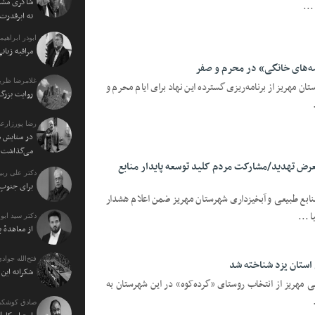
شاکری مشاو
...
نه ابرقدرت
ابوذر ابراهی
مراقبه زبا
ضه‌های خانگی» در محرم و صفر
غلامرضا ظریف
تان مهریز از برنامه‌ریزی گسترده این نهاد برای ایام محرم و
روایت بزرگ 
رضا پورزارع
در ستایش م
می‌گذاشت
عرض تهدید/مشارکت مردم کلید توسعه پایدار منابع
دکتر علی ربی
برای جنوبِ 
منابع طبیعی و آبخیزداری شهرستان مهریز ضمن اعلام هشدار
 ...
دکتر سید اب
از معاهدهٔ 
فتح‌الله جوادی
 استان یزد شناخته شد
شکرانه ای
می مهریز از انتخاب روستای «گرده‌کوه» در این شهرستان به
صادق کوشکی