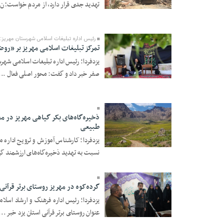
تهدید جدی قرار دارد، از مردم خواست؛ ن 
06 Tir 1405 - 16:11
رئیس اداره تبلیغات اسلامی شهرستان مهریز:
تمرکز تبلیغات اسلامی مهریز بر «رو
یزدفردا؛ رئیس اداره تبلیغات اسلامی شهرس
صفر خبر داد و گفت: محور اصلی فعال ...
26 Khordad 1405 -
08:04
ذخیره‌گاه‌های بکر گیاهی مهریز در م
طبیعی
یزدفردا؛ کارشناس آموزش و ترویج اداره 
24 Khordad 1405 -
نسبت به تهدید ذخیره‌گاه‌های ارزشمند گیا
17:12
گرده‌کوه در مهریز روستای برتر قرآنی
یزدفردا؛ رئیس اداره فرهنگ و ارشاد اسلا
عنوان روستای برتر قرآنی استان یزد خبر ...
14 Khordad 1405 -