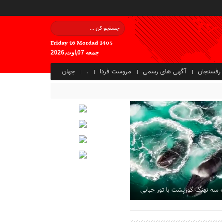
Friday 16 Mordad 1405
جمعه 07,اوت,2026
رفسنجان
آگهی های رسمی
مروست فردا
.
جهان
 سه نهنگ گوژپشت با تور حبابی