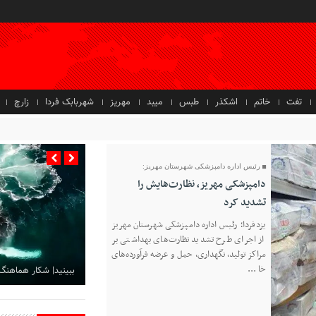
تفت
خاتم
اشکذر
طبس
میبد
مهریز
شهربابک فردا
زارچ
رئیس اداره دامپزشکی شهرستان مهریز:
دامپزشکی مهریز، نظارت‌هایش را
تشدید کرد
یزدفردا؛ رئیس اداره دامپزشکی شهرستان مهریز
از اجرای طرح تشدید نظارت‌های بهداشتی بر
مراکز تولید، نگهداری، حمل و عرضه فرآورده‌های
خا ...
ببینید| شکار هماهنگ