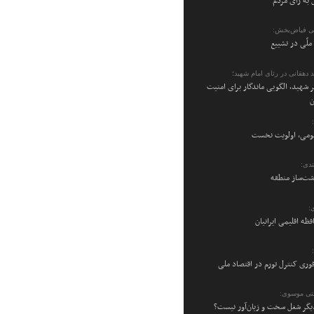
 به رأی مردم
ی فیاض‌بخش:
ملّی در تشییع
 دهقانی در رثای امام شهید؛
 شهید، الگویی ماندگار برای امنیت
ن
می، اولویت نخست
دی:
شت‌ساز منطقه
:
فظه اقلیمی ایرانیان
فوری کنترل تورم در اقتصاد ملی
تی موسوی:
یگر شغل سخت و زیان‌آور نیست؟