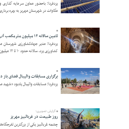
مگاوات در شهرستان مهریز به بهره برداری
21 Farvardin 1405 -
17:29
تامین سالانه ۱۲ میلیون مترمکعب آب استان یزد از طریق قنوات مهریز
یزدفردا؛ مدیر جهادکشاورزی شهرستان مه
15 Farvardin 1405 -
کشاورزی یزد، سالانه حدود ۱۰ تا ۱۲ میلیون ...
15:14
برگزاری مسابقات والیبال فضای باز د
یزدفردا؛ مسابقات والیبال یادبود «شهید م
15 Farvardin 1405 -
15:10
گزارش تصویری؛
روز طبیعت در غربالبیز مهریز
چشمه غربالبیز یکی از بزرگترین تفرجگاه‌