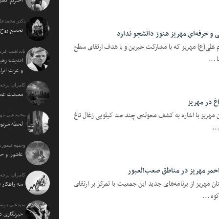
احترام کامل
دکتر محمدعل
تجمیع روح 
 و حرفه‌ای مهریز هنوز دانشجو ندارد
ام علی(ع) مهریز که با مشارکت خیرین و با هدف ارتقای سطح
یادداشت فرید
 ...
اندیشه رهبر
و عزت ایرا
کامران نرجه:
معیشت عمو
ن مهریز با اشاره به کشف محوله‌ی چند صد کیلویی زغال تاغ
محمدعلی مهت
لحظه سرنو
..
وجیهه تیموری
عاشورا و حا
احمر مهریز در مناطق صعب‌العبور
کامران نرجه:
 مهریز از برنامه‌های جدید این جمعیت با تمرکز بر ارتقای
سه راهکار 
وه ...
سیدعلی دوس
خبرنگاری د