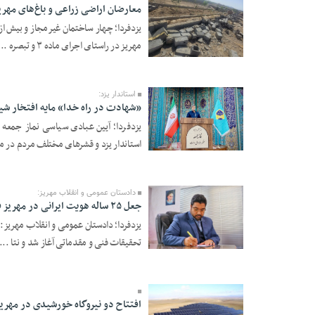
معارضان اراضی زراعی و باغ‌های مهری
یزدفردا؛ چهار ساختمان غیرمجاز و بیش از
مهریز در راستای اجرای ماده ۳ و تبصره ...
15 Ordibehesht 1405 -
21:54
استاندار یزد:
«شهادت در راه خدا» مایه افتخار شی
یزدفردا؛ آیین عبادی سیاسی نماز جمعه 
استاندار یزد و قشرهای مختلف مردم در م
04 Ordibehesht 1405 -
21:01
دادستان عمومی و انقلاب مهریز:
جعل ۲۵ ساله هویت ایرانی در مهریز فاش شد
یزدفردا؛ دادستان عمومی و انقلاب مهریز:
تحقیقات فنی و مقدماتی آغاز شد و نتا ...
26 Farvardin 1405 -
11:34
افتتاح دو نیروگاه خورشیدی در مهری