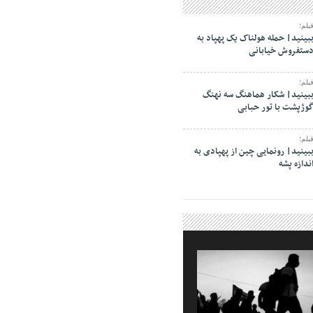
یلم؛
بینید| حمله هولناک یک پهپاد به
ستفروش خیابانی
یلم؛
بینید| شکار هماهنگ سه نهنگ
وژپشت با تور حبابی
یلم؛
بینید| رونمایی چین از پهپادی به
ندازه پشه