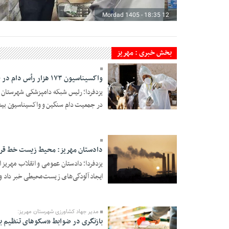
12 Mordad 1405 - 18:35
بخش خبری : مهریز
واکسیناسیون ۱۷۳ هزار رأس دام در قطب تولید شیر استان یزد
در جمعیت دام سنگین و واکسیناسیون بیش 
28 Tir 1405 - 22:16
دادستان مهریز: محیط زیست خط قر
یزدفردا؛ دادستان عمومی و انقلاب مهریز
ایجاد آلودگی‌های زیست‌محیطی خبر داد و 
22 Tir 1405 - 19:52
مدیر جهاد کشاورزی شهرستان مهریز:
بازنگری در ضوابط «سکوهای تنظیم با