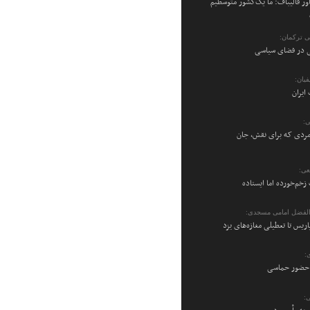
ر قالیباف: ما یک‌کشور متوسطیم
می ترکمان:
نی در فضای سیاسی
یان:
ایران
ی:
ردی که برای نقش، جان
عی:
زخم‌خورده اما ایستاده
والفضل امامی مسجدی:
پاریس تا تعطیلی مغازه‌های یزد
:
ن حضور حماسی
: