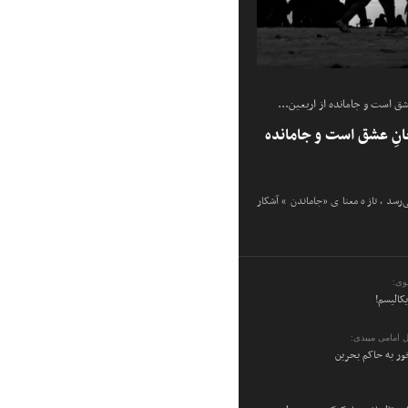
شق است و جامانده از اربعین...
انِ عشق است و جامانده
ی‌رسد، تازه معنای «جاماندن» آشکار
وی:
یکالیسم!
 امامی میبدی:
ر به حاکم بحرین