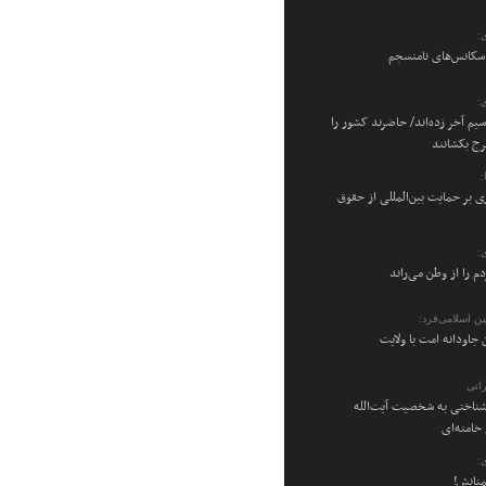
:
 سکانس‌های نامنسجم
:
سیم آخر زده‌اند/ حاضرند کشور را
رج بکشانند
ی بر حمایت بین‌المللی از حقوق
:
م را از وطن می‌راند
ن اسلامی‌فرد:
 جاودانه امت با ولایت
اتی
شناختی به شخصیت آیت‌الله
امنه‌ای
:
منانش!