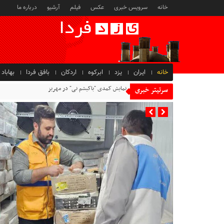
خانه
سرویس خبری
عکس
فیلم
آرشیو
درباره ما
خانه
ایران
یزد
ابرکوه
اردکان
بافق فردا
بهاباد
نمایش کمدی "باکیشم نی" در مهریز
سرتیتر خبری