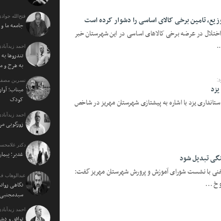
فتح‌الله جوادی
وزیع، تامین برخی کالای اساسی را دشوار کرده است
جامعه ما و
ز اختلال در عرضه برخی کالاهای اساسی در این شهرستان خبر
.
احمد زیدآبادی
تندروها به 
به هرج و م
د:
نسرین مصفا:
یزد
میناب؛ آوار
کودک
ه استانداری یزد با اشاره به پیشتازی شهرستان مهریز در شاخص
احمد زیدآبادی
زورگویی مرد
دکتر غلامحسی
غدیر؛ پیمان
نگی تبدیل شود
تلفنی با نشست شورای آموزش و پرورش شهرستان مهریز گفت:
عبدالوهاب فر
 خ ...
نگاهی روان
سیدمجتبی خ
احمد زیدآبادی
توافق و دش