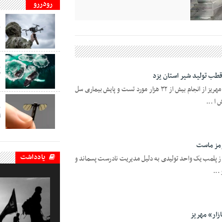
رودررو
ف
ب
د
ف
ب
گ
یزدفردا؛ رئیس شبکه دامپزشکی شهرستان مهریز از انجام بیش از ۳۲ هزار مورد تست و پایش بیماری سل
ا ...
ف
ب
ا
مز ماست
یادداشت
 از پلمب یک واحد تولیدی به دلیل مدیریت نادرست پسماند و
...
زار» مهریز