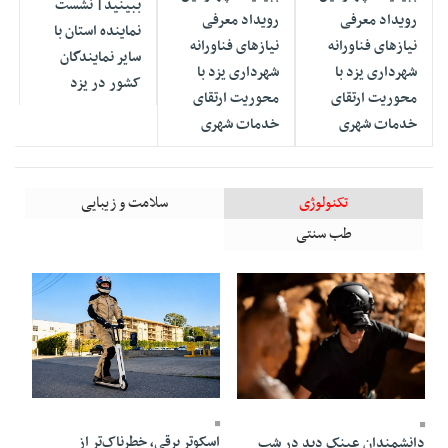
ببینید| نشست
رویداد معرفی
رویداد معرفی
نماینده استان با
نیازهای فناورانه
نیازهای فناورانه
سایر نمایندگان
شهرداری یزد با
شهرداری یزد با
کشور در یزد
محوریت ارتقای
محوریت ارتقای
خدمات شهری
خدمات شهری
تکنولوژی
سلامت و زیبایی
طب سنتی
17 Mordad 1405 - 10:48
17 Mordad 1405 - 10:51
اسکوتر برقی، خطرناک‌تر از
دانشمندان عینک دید در شب