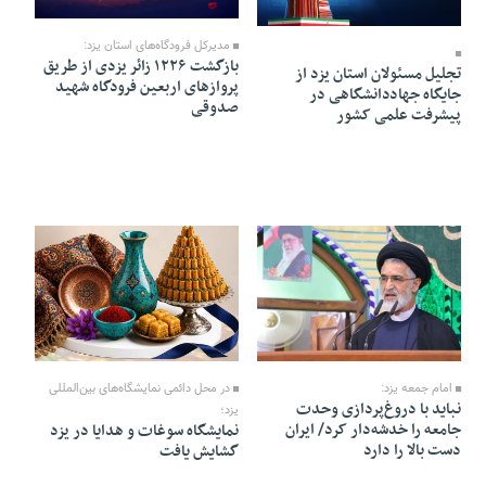
16 Mordad 1405 - 20:13
16 Mordad 1405 - 20:14
مدیرکل فرودگاه‌های استان یزد:
بازگشت ۱۲۲۶ زائر یزدی از طریق
تجلیل مسئولان استان یزد از
پروازهای اربعین فرودگاه شهید
جایگاه جهاددانشگاهی در
صدوقی
پیشرفت علمی کشور
16 Mordad 1405 - 20:10
16 Mordad 1405 - 20:11
در محل دائمی نمایشگاه‌های بین‌المللی
امام جمعه یزد:
نباید با دروغ‌پردازی وحدت
یزد؛
جامعه را خدشه‌دار کرد/ ایران
نمایشگاه سوغات و هدایا در یزد
دست بالا را دارد
گشایش یافت