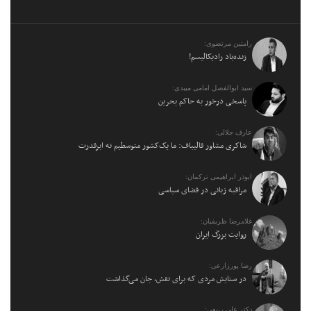
رامتین مرتضوی:
زنده‌باد رادیکالیسم!
سید ابوالفضل امامی میبدی:
پاسخی درخور به حاکم بحرین
عارف جلالی:
شاکری مشاور قالیباف: ما یک‌کشور متوسطیم نه ابرقدرت
ابوذر ابراهیمی ترکمان:
مراقبه زبانی در فضای سیاسی
غلامرضا ظریفیان:
روایت بزرگ ایران
رضا پورزارعی:
در ستایش مردی که برای نقش، جان می‌گذاشت
دکتر علی ربیعی: