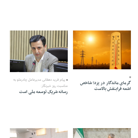
17 Mordad 1405 - 10:18
17 Mordad 1405 - 10:12
پیام فرید دهقانی مدیرعامل چادرملو به
گرمای ماندگار در یزد؛ شاخص
مناسبت روز خبرنگار:
اشعه فرابنفش بالاست
رسانه شریک توسعه ملی است