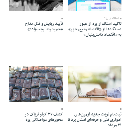
17 Mordad 1405 - 15:18
17 Mordad 1405 - 13:51
استاندار یزد:
تاکید استاندار یزد از عبور
تأیید ربایش و قتل مداح
دستگاه‌ها از «اقتصاد منبع‌محور»
«حمیدرضا رجب‌زاده»
به «اقتصاد دانش‌بنیان»
17 Mordad 1405 - 10:20
17 Mordad 1405 - 10:35
کشف ۳۷ کیلو تریاک در
ثبت‌نام نوبت جدید آزمون‌های
محور‌های مواصلاتی یزد
ادواری فنی و حرفه‌ای استان یزد تا
٣١ مرداد