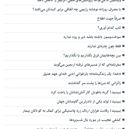
ویتامین D می‌تواند پروتئین‌های سمی آلزایمر را کاهش دهد
با مصرف روزانه نوشابه رژیمی چه اتفاقی برای کبدتان می‌افتد؟
صرفاً جهت اطلاع
تاب کدام آوری؟
سوخت‌وسوز داشته باشد دیر و زود ندارد
فقط چون چاره‌ای ندارند
بین بچه‌هایمان فرق بگذاریم یا نگذاریم؟
سفرنامه‌ای که از مسیرهای نرفته اربعین می‌گوید
«خدا: یک زندگینامه»؛ بازخوانی ادبی خدای عهد عتیق
زائرانی که مرزها را پشت سر گذاشتند
ببینید| گربه باهوش کار آتش‌نشانان را راحت کرد
ببینید| تولد یکی از نادرترین گاوسانان جهان
ببینید| رقابت هزاران اردک زرد پلاستیکی برای کمک به کودکان بیمار
کشفی عجیب در مورد بال شب‌پره‌ها