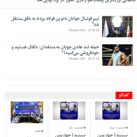
جانمایی بزرگ‌ترین پیست سوارکاری کشور در یزد نهایی شد
تیم فوتبال جوانان «نوین فولاد یزد» به بافق منتقل
شد"
18 Mordad 1405 - 22:08
حمله تند هادی چوپان به منتقدان: دلقک هستید و
خودفروشی می‌کنید!"
18 Mordad 1405 - 09:41
گفتگو
06 Dey 1404 -
06 Dey 1404 -
29 Azar 1404 -
13:40
14:50
07:33
قسمت دوم؛
قسمت یک؛
فیلم؛
ببینید| چهارمین
ببینید| چهارمین