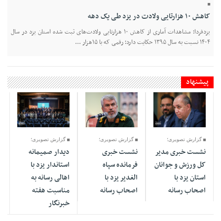
کاهش ۱۰ هزارتایی ولادت در یزد طی یک دهه
یزدفردا؛ مشاهدات آماری از کاهش ۱۰ هزارتایی ولادت‌های ثبت شده استان یزد در سال
۱۴۰۴ نسبت به سال ۱۳۹۵ حکایت دارد؛ رقمی که با ۱۵هزار ...
پیشنهاد
18 Mordad
19 Mordad
19 Mordad
1405 - 03:33
1405 - 01:44
1405 - 02:21
گزارش تصویری؛
گزارش تصویری؛
گزارش تصویری؛
نشست خبری مدیر
نشست خبری
دیدار صمیمانه
کل ورزش و جوانان
فرمانده سپاه
استاندار یزد با
استان یزد با
الغدیر یزد با
اهالی رسانه به
اصحاب رسانه
اصحاب رسانه
مناسبت هفته
خبرنگار