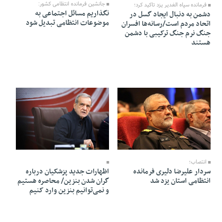
جانشین فرمانده انتظامی کشور:
فرمانده سپاه الغدیر یزد تاکید کرد؛
نگذاریم مسائل اجتماعی به
دشمن به دنبال ایجاد گسل در
موضوعات انتظامی تبدیل شود
اتحاد مردم است/رسانه‌ها افسران
جنگ نرم جنگ ترکیبی با دشمن
هستند
18 Mordad 1405 - 09:43
18 Mordad 1405 - 22:05
انتصاب؛
سردار علیرضا دلیرى فرمانده
اظهارات جدید پزشکیان درباره
انتظامی استان یزد شد
گران شدن بنزین/ محاصره هستیم
و نمی‌توانیم بنزین وارد کنیم