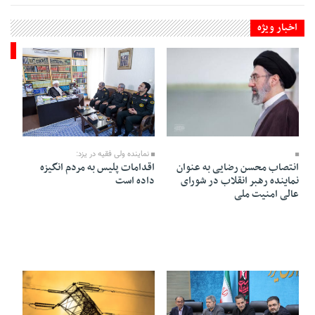
اخبار ویژه
::
شور
18 Mordad 1405 - 22:32
18 Mordad 1405 - 22:35
نماینده ولی‌ فقیه در یزد:
اقدامات پلیس به مردم انگیزه
انتصاب محسن رضایی به عنوان
داده است
نماینده رهبر انقلاب در شورای
عالی امنیت ملی