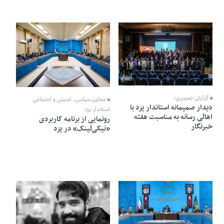
18 Mordad 1405 - 03:33
17 Mordad 1405 - 15:20
گزارش تصویری؛
معاون سیاسی، امنیتی و اجتماعی
دیدار صمیمانه استاندار یزد با
استاندار یزد:
اهالی رسانه به مناسبت هفته
رونمایی از برنامه کاربردی
خبرنگار
«نیکی‌لینک» در یزد