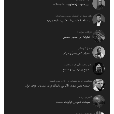
برای جنوبِ زخم‌خورده اما ایستاده
دکتر سید ابوالفضل امامی مسجدی:
از معاهدهٔ پاریس تا تعطیلی مغازه‌های یزد
فتح‌الله جوادی:
شکرانه این حضور حماسی
صادق کوشکی:
احترام کامل به رأی مردم
دکتر محمدعلی فیاض‌بخش:
تجمیع روح ملّی در تشییع
یادداشت فرید دهقانی در رثای امام شهید؛
اندیشه رهبر شهید، الگویی ماندگار برای امنیت و عزت ایران
کامران نرجه:
معیشت عمومی، اولویت نخست
محمدعلی مهتدی: