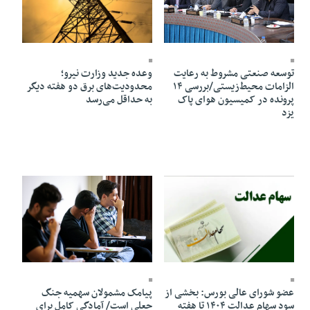
18 Mordad 1405 - 22:26
18 Mordad 1405 - 22:27
توسعه صنعتی مشروط به رعایت
وعده جدید وزارت نیرو؛
الزامات محیط‌زیستی/بررسی ۱۴
محدودیت‌های برق دو هفته دیگر
پرونده در کمیسیون هوای پاک
به حداقل می‌رسد
یزد
18 Mordad 1405 - 22:21
18 Mordad 1405 - 22:24
عضو شورای عالی بورس: بخشی از
پیامک مشمولان سهمیه جنگ
سود سهام عدالت ۱۴۰۴ تا هفته
جعلی است/ آمادگی کامل برای