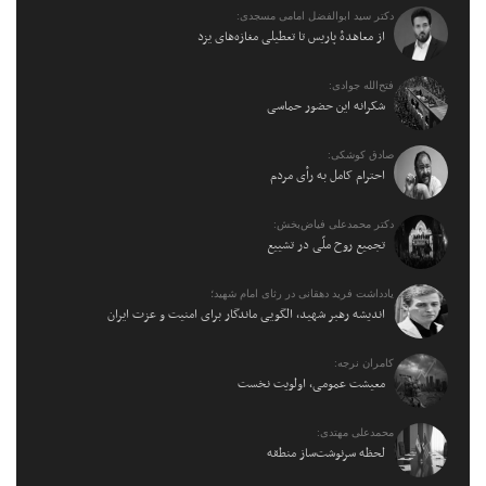
دکتر سید ابوالفضل امامی مسجدی:
از معاهدهٔ پاریس تا تعطیلی مغازه‌های یزد
فتح‌الله جوادی:
شکرانه این حضور حماسی
صادق کوشکی:
احترام کامل به رأی مردم
دکتر محمدعلی فیاض‌بخش:
تجمیع روح ملّی در تشییع
یادداشت فرید دهقانی در رثای امام شهید؛
اندیشه رهبر شهید، الگویی ماندگار برای امنیت و عزت ایران
کامران نرجه:
معیشت عمومی، اولویت نخست
محمدعلی مهتدی:
لحظه سرنوشت‌ساز منطقه