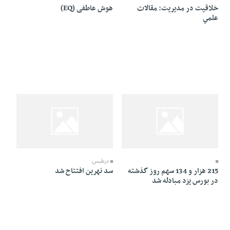
خلاقيت در مديريت: مقالات
هوش عاطفی (EQ)
علمي
24 Mordad 1384 - 18:32
25 Mordad 1384 - 14:06
درطبس
215 هزار و 134 سهم روز گذشته
سد نهرين افتتاح شد
در بورس يزد مبادله شد