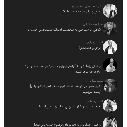
دکتر غلامحسین اسلامی‌فرد:
غدیر؛ پیمان جاودانه امت با ولایت
عبدالوهاب فراتی
نگاهی روانشناختی به شخصیت آیت‌الله سیدمجتبی خامنه‌ای
احمد زیدآبادی:
توافق و دشمنانش!
واکنش زیدآبادی به گزارش نیویورک تایمز: مواضع احمدی نژاد
۱۸۰ درجه عوض شده
محمد مهاجری:
آقای مدیر! می‌خواهید تعدیل نیرو کنید؟ اسم خودتان را اول
لیست بنویسید
احمد زیدآبادی:
حفظ امنیت در کنار دسترسی به اینترنت هنر است!
واکنش زیدآبادی به تهدیدهای ترامپ/ خسته نمی‌شود؟