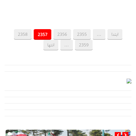
ابتدا
...
2355
2356
2357
2358
2359
...
انتها