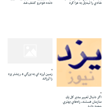
شادي را تبديل به عزا كرد
دنده خودرو کشف شد
22 Mordad 1384 - 14:21
زمين لرزه اي به بزرگي 4 ريشتر يزد
را لرزاند
22 Mordad 1384 - 15:09
اگر دنبال تغيير مدير كل يك
سازمان هستند، راه‌هاي بهتري
وجود دارد