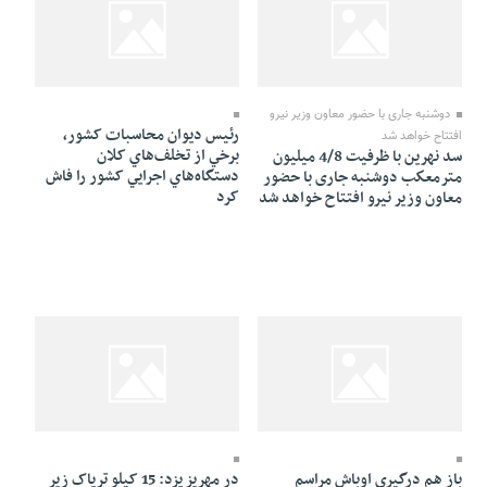
22 Mordad 1384 - 17:46
22 Mordad 1384 - 18:09
دوشنبه جاری با حضور معاون وزير نيرو
رئيس ديوان محاسبات کشور،
افتتاح خواهد شد
برخي از تخلف‌هاي کلان
سد نهرين با ظرفيت 4/8 ميليون
دستگاه‌هاي اجرايي کشور را فاش
مترمعكب دوشنبه جاری با حضور
کرد
معاون وزير نيرو افتتاح خواهد شد
22 Mordad 1384 - 15:18
22 Mordad 1384 - 15:43
باز هم درگيري اوباش مراسم
در مهريز يزد: 15 کيلو ترياک زير