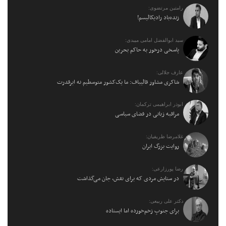
رامتین مرتضوی:
زنده‌باد رادیکالیسم!
سید ابوالفضل امامی میبدی:
پاسخی درخور به حاکم بحرین
عارف جلالی:
شاکری مشاور قالیباف: ما یک‌کشور متوسطیم نه ابرقدرت
ابوذر ابراهیمی ترکمان:
مراقبه زبانی در فضای سیاسی
غلامرضا ظریفیان:
روایت بزرگ ایران
رضا پورزارعی:
در ستایش مردی که برای نقش، جان می‌گذاشت
دکتر علی ربیعی:
برای جنوبِ زخم‌خورده اما ایستاده