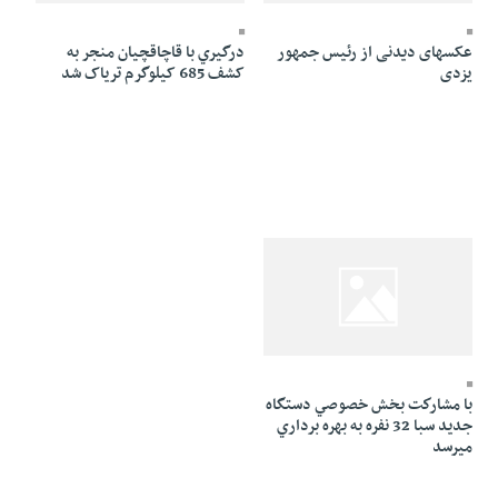
عکسهای دیدنی از رئیس جمهور
درگيري با قاچاقچيان منجر به
یزدی
کشف 685 کيلوگرم ترياک شد
20 Mordad 1384 - 16:44
با مشاركت بخش خصوصي دستگاه
جديد سبا 32 نفره به بهره برداري
ميرسد