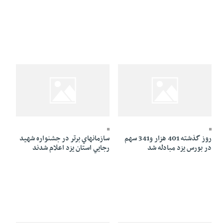
26 Mordad 1384 - 10:45
26 Mordad 1384 - 15:17
روز گذشته 401 هزار و341 سهم
سازمانهاي برتر در جشنواره شهيد
در بورس يزد مبادله شد
رجايي استان يزد اعلام شدند