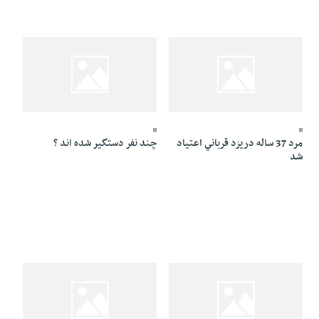
24 Mordad 1384 - 13:29
24 Mordad 1384 - 18:13
مرد 37 ساله دريزد قرباني اعتياد
چند نفر دستگير شده اند ؟
شد