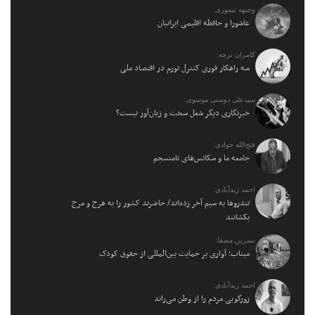
وجیهه تیموری:
عاشورا و حافظه اقلیمی ایرانیان
کامران نرجه:
سه راهکار فوری کنترل تورم در اقتصاد ملی
سیدعلی دوستی موسوی:
خبرنگاری دیگر شغل سخت و زیان‌آور نیست؟
فتح‌الله جوادی:
جامعه ما و سکانس‌های نامنسجم
احمد زیدآبادی:
تندروها به سیم آخر زده‌اند/ حاضرند کشور را به هرج و مرج
بکشانند
نسرین مصفا:
میناب؛ آواری بر حمایت بین‌المللی از حقوق کودک
احمد زیدآبادی:
زورگویی مردم را از وطن می‌راند