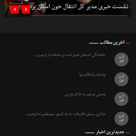
نشست خبری مدیر کل انتقال خون استان یزد
ب


آخرین مطالب
جاماندگی، امتحانِ عشق است و جامانده از اربعین...
5 روز
قبل
زنده‌باد رادیکالیسم!
5 روز
قبل
پاسخی درخور به حاکم بحرین
7 روز
قبل
شاکری مشاور قالیباف: ما یک‌کشور متوسطیم نه ابرقدرت
8 روز
قبل
جدیدترین اخبار