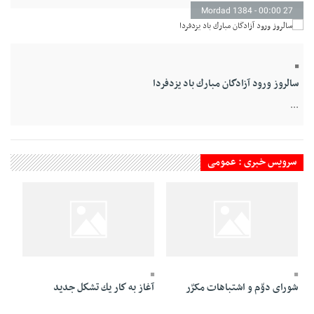
27 Mordad 1384 - 00:00
سالروز ورود آزادگان مبارك باد يزدفردا
...
سرویس خبری : عمومی
26 Mordad 1384 - 16:24
26 Mordad 1384 - 21:59
شورای دوّم و اشتباهات مکرّر
آغاز به كار يك تشكل جديد