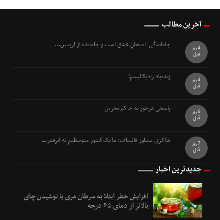
آخرین مطالب
جاماندگی، امتحانِ عشق است و جامانده از اربعین...
4 روز
قبل
زنده‌باد رادیکالیسم!
4 روز
قبل
پاسخی درخور به حاکم بحرین
6 روز
قبل
شاکری مشاور قالیباف: ما یک‌کشور متوسطیم نه ابرقدرت
7 روز
قبل
جدیدترین اخبار
افزایش خطر ابتلا به سرطان مری با نوشیدن چای
بالاتر از دمای ۶۵ درجه