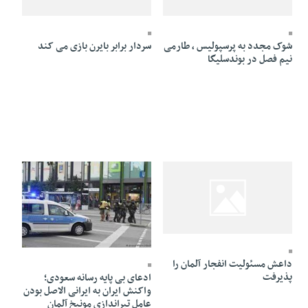
03 Azar 1395 - 19:42
04 Azar 1395 - 11:27
شوک مجدد به پرسپولیس ، طارمی
سردار برابر بایرن بازی می کند
نیم فصل در بوندسلیگا
05 Mordad 1395 - 00:39
02 Mordad 1395 - 23:27
داعش مسئولیت انفجار آلمان را
پذیرفت
ادعای بی پایه رسانه سعودی؛
واکنش ایران به ایرانی الاصل بودن
عامل تیراندازی مونیخ آلمان