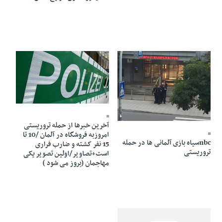
01 Mordad 1395 - 21:54
01 Mordad 1395 - 22:55
آخرین خبرها از حمله تروریستی
امروزبه فروشگاه در آلمان /10 تا
nbcسیاه بازی آلمانی ها در حمله
15 نفر کشته و ضارب فراری
تروریستی
است+تصاویر/اولین تصویر یکی
مهاجمان (بروز می شود )