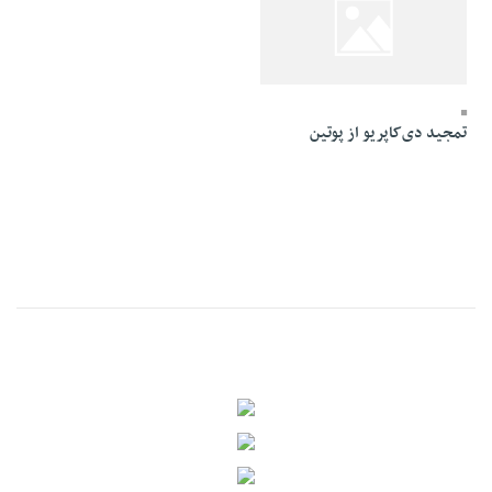
29 Dey 1394 - 21:47
تمجید دی‌کاپریو از پوتین