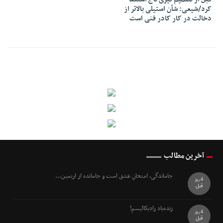
کرد/شیعی: شأن استیلی بالاتر از
دخالت در کار کادر فنی است
آخرین مطالب
جاماندگی، امتحانِ عشق است و جامانده از اربعین...
4 روز
قبل
زنده‌باد رادیکالیسم!
4 روز
قبل