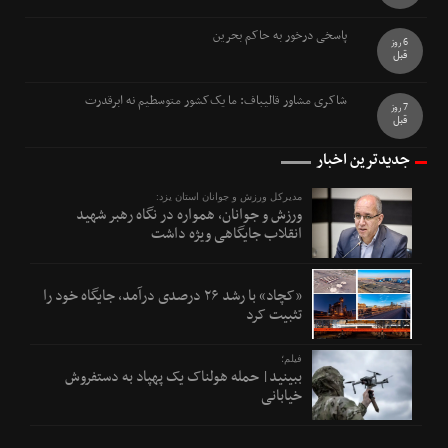
پاسخی درخور به حاکم بحرین
6 روز
قبل
شاکری مشاور قالیباف: ما یک‌کشور متوسطیم نه ابرقدرت
7 روز
قبل
جدیدترین اخبار
مدیرکل ورزش و جوانان استان یزد:
ورزش و جوانان، همواره در نگاه رهبر شهید
انقلاب جایگاهی ویژه داشت
«کچاد» با رشد ۲۶ درصدی درآمد، جایگاه خود را
تثبیت کرد
فیلم؛
ببینید| حمله هولناک یک پهپاد به دستفروش
خیابانی