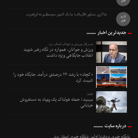
قبل
شاکری مشاور قالیباف: ما یک‌کشور متوسطیم نه ابرقدرت
6 روز
قبل
جدیدترین اخبار
مدیرکل ورزش و جوانان استان یزد:
ورزش و جوانان، همواره در نگاه رهبر شهید
انقلاب جایگاهی ویژه داشت
«کچاد» با رشد ۲۶ درصدی درآمد، جایگاه خود را
تثبیت کرد
فیلم؛
ببینید| حمله هولناک یک پهپاد به دستفروش
خیابانی
درباره سایت
پایگاه خبری یزدفردا اولین پایگاه خبری استان یزد