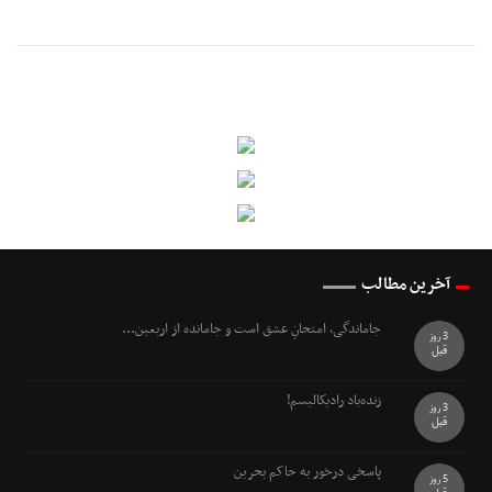
آخرین مطالب
جاماندگی، امتحانِ عشق است و جامانده از اربعین...
3 روز
قبل
زنده‌باد رادیکالیسم!
3 روز
قبل
پاسخی درخور به حاکم بحرین
5 روز