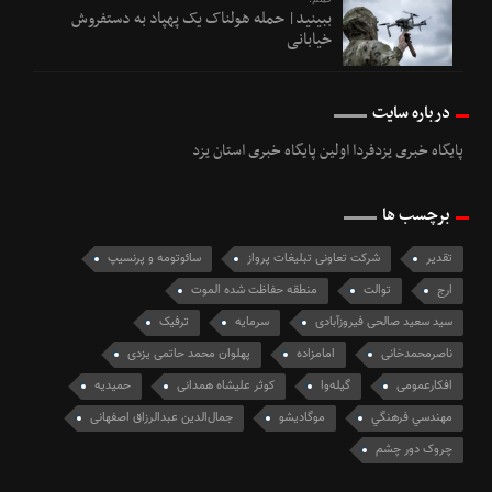
ببینید| حمله هولناک یک پهپاد به دستفروش
خیابانی
درباره سایت
پایگاه خبری یزدفردا اولین پایگاه خبری استان یزد
برچسب ها
تقدیر
شرکت تعاونی تبلیغات پرواز
سائوتومه و پرنسیپ
ارج
توالت
منطقه حفاظت شده الموت
سید سعید صالحی فیروزآبادی
سرمایه
ترفیک
ناصرمحمدخانی
امامزاده
پهلوان محمد حاتمی یزدی
افکارعمومی
گیله‌وا
کوثر علیشاه همدانی
حمیدیه
مهندسي فرهنگي
موگادیشو
جمال‌الدین عبدالرزاق اصفهانی
چروک دور چشم