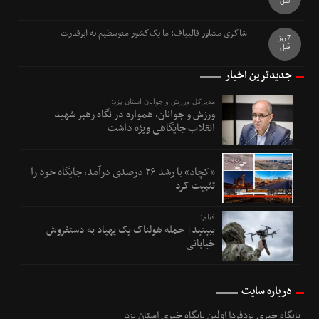
قبل
شاکری مشاور قالیباف: ما یک‌کشور متوسطیم نه ابرقدرت
7 روز
قبل
جدیدترین اخبار
مدیرکل ورزش و جوانان استان یزد:
ورزش و جوانان، همواره در نگاه رهبر شهید
انقلاب جایگاهی ویژه داشت
«کچاد» با رشد ۲۶ درصدی درآمد، جایگاه خود را
تثبیت کرد
فیلم؛
ببینید| حمله هولناک یک پهپاد به دستفروش
خیابانی
درباره سایت
پایگاه خبری یزدفردا اولین پایگاه خبری استان یزد