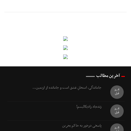
آخرین مطالب
جاماندگی، امتحانِ عشق است و جامانده از اربعین...
4 روز
قبل
زنده‌باد رادیکالیسم!
4 روز
قبل
پاسخی درخور به حاکم بحرین
6 روز