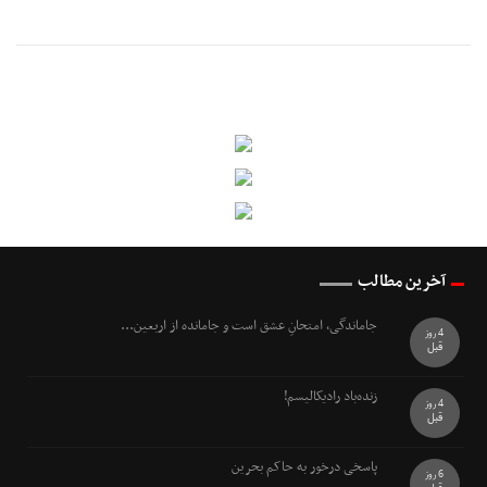
آخرین مطالب
جاماندگی، امتحانِ عشق است و جامانده از اربعین...
4 روز
قبل
زنده‌باد رادیکالیسم!
4 روز
قبل
پاسخی درخور به حاکم بحرین
6 روز