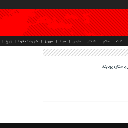
تفت
خاتم
اشکذر
طبس
میبد
مهریز
شهربابک فردا
زارچ
 با ستاره یونایتد