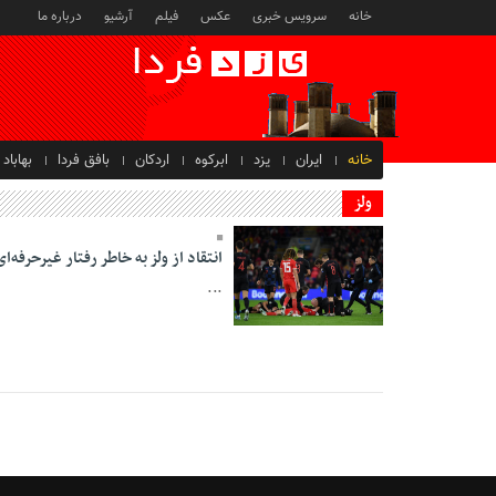
خانه
سرویس خبری
عکس
فیلم
آرشیو
درباره ما
خانه
ایران
یزد
ابرکوه
اردکان
بافق فردا
بهاباد
ولز
انتقاد از ولز به خاطر رفتار غیرحرفه‌ای
...
22 Mehr 1398 - 17:09