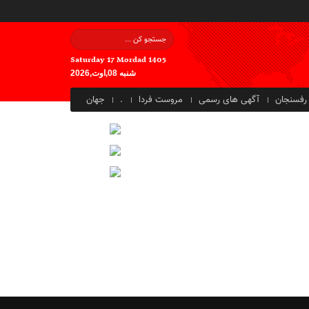
Saturday 17 Mordad 1405
شنبه 08,اوت,2026
رفسنجان
آگهی های رسمی
مروست فردا
.
جهان