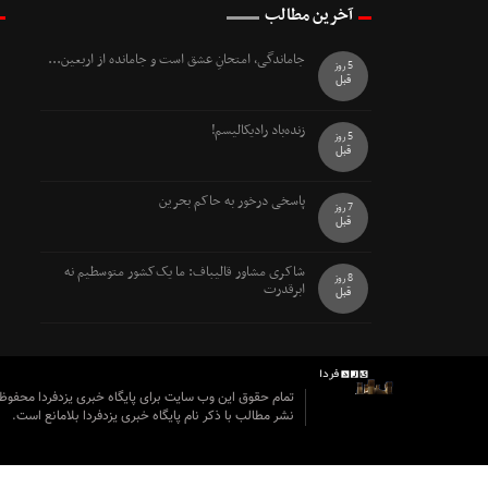
آخرین مطالب
جاماندگی، امتحانِ عشق است و جامانده از اربعین...
5 روز
قبل
زنده‌باد رادیکالیسم!
5 روز
قبل
پاسخی درخور به حاکم بحرین
7 روز
قبل
شاکری مشاور قالیباف: ما یک‌کشور متوسطیم نه
8 روز
ابرقدرت
قبل
تمام حقوق این وب سایت برای پایگاه خبری یزدفردا محفو
نشر مطالب با ذکر نام پایگاه خبری یزدفردا بلامانع است.