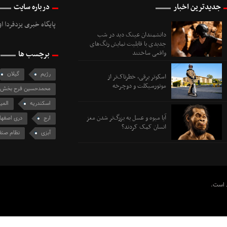
جدیدترین اخبار
درباره سایت
پایگاه خبری یزدفردا ا
دانشمندان عینک دید در شب
جدیدی با قابلیت نمایش رنگ‌های
واقعی ساختند
برچسب ها
رژیم
گیلان
اسکوتر برقی، خطرناک‌تر از
موتورسیکلت و دوچرخه
محمدحسین فرح بخش
اسکندریه
المی
آیا میوه و عسل به بزرگ‌تر شدن مغز
ارج
دری اصفها
انسان کمک کردند؟
آبزی
نظام صنف
ظ است.