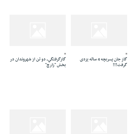
27 Dey 1394 - 11:22
13 Bahman 1394 - 00:01
گاز جان پسربچه 4 ساله یزدی
گازگرفتگي، دو تن از شهروندان در
گرفت!!!
بخش "زارچ"