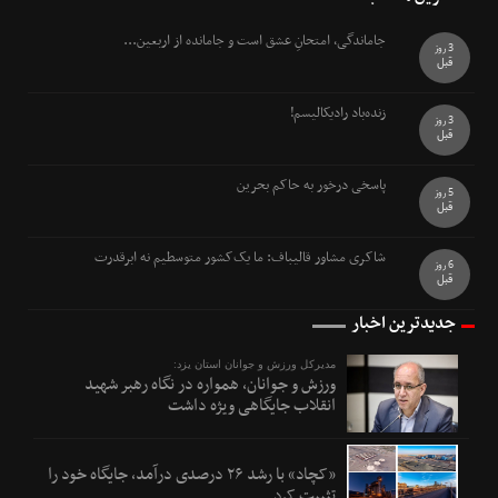
جاماندگی، امتحانِ عشق است و جامانده از اربعین...
3 روز
قبل
زنده‌باد رادیکالیسم!
3 روز
قبل
پاسخی درخور به حاکم بحرین
5 روز
قبل
شاکری مشاور قالیباف: ما یک‌کشور متوسطیم نه ابرقدرت
6 روز
قبل
جدیدترین اخبار
مدیرکل ورزش و جوانان استان یزد:
ورزش و جوانان، همواره در نگاه رهبر شهید
انقلاب جایگاهی ویژه داشت
«کچاد» با رشد ۲۶ درصدی درآمد، جایگاه خود را
تثبیت کرد