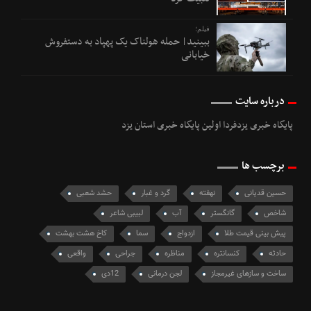
فیلم؛
ببینید| حمله هولناک یک پهپاد به دستفروش
خیابانی
درباره سایت
پایگاه خبری یزدفردا اولین پایگاه خبری استان یزد
برچسب ها
حسین قدیانی
نهفته
گرد و غبار
حشد شعبی
شاخص
گانگستر
آب
لبیبی شاعر
پیش بینی قیمت طلا
ازدواج
سما
کاخ هشت بهشت
حادثه
کنسانتره
مناظره
جراحی
واقعی
ساخت و سازهای غیرمجاز
لجن درمانی
12دی