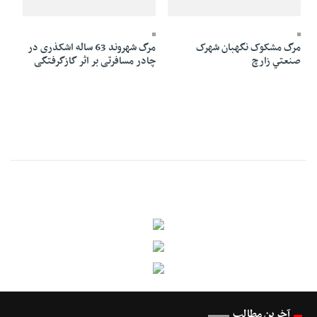
25 Dey 1394 - 22:54
26 Dey 1394 - 15:17
مرگ مشکوک نگهبان شهرک
مرگ شهروند 63 ساله اشکذری در
صنعتي زارچ
چادر مسافرتی بر اثر گازگرفتگی
آخرین مطالب