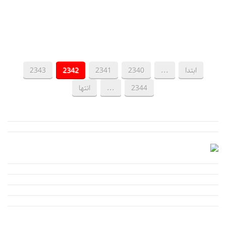
ابتدا
...
2340
2341
2342
2343
2344
...
انتها