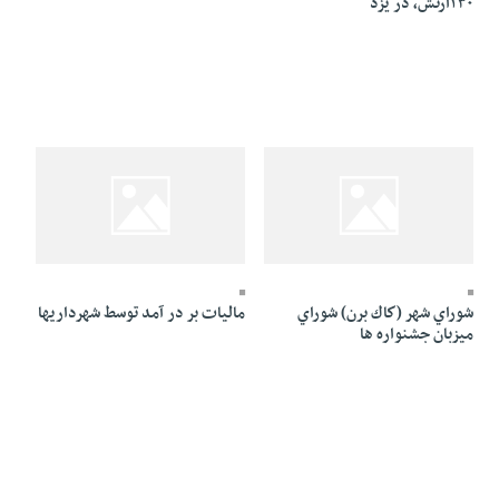
۱۳۰‬ارتش، در یزد
22 Azar 1384 - 00:39
22 Azar 1384 - 00:42
شوراي شهر (كاك برن) شوراي
ماليات بر در آمد توسط شهرداريها
ميزبان جشنواره ها