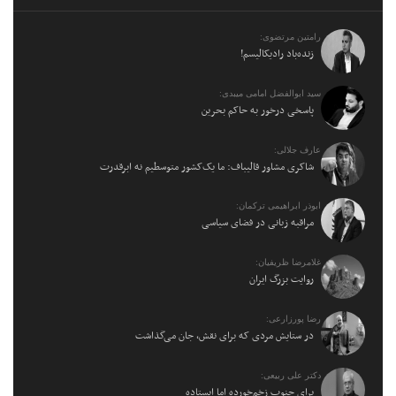
رامتین مرتضوی:
زنده‌باد رادیکالیسم!
سید ابوالفضل امامی میبدی:
پاسخی درخور به حاکم بحرین
عارف جلالی:
شاکری مشاور قالیباف: ما یک‌کشور متوسطیم نه ابرقدرت
ابوذر ابراهیمی ترکمان:
مراقبه زبانی در فضای سیاسی
غلامرضا ظریفیان:
روایت بزرگ ایران
رضا پورزارعی:
در ستایش مردی که برای نقش، جان می‌گذاشت
دکتر علی ربیعی:
برای جنوبِ زخم‌خورده اما ایستاده