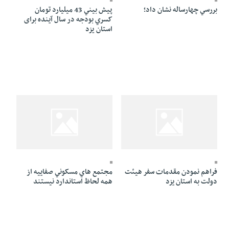
بررسي چهارساله نشان داد؛
پيش بيني 43 ميليارد تومان
کسري بودجه در سال آينده برای
استان یزد
21 Azar 1384 - 07:22
21 Azar 1384 - 07:22
فراهم نمودن مقدمات سفر هيئت
مجتمع هاي مسکوني صفاييه از
دولت به استان يزد
همه لحاظ استاندارد نيستند