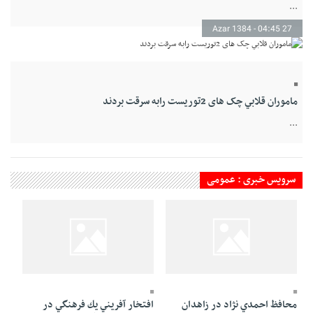
...
27 Azar 1384 - 04:45
ماموران قلابي چک های 2توريست رابه سرقت بردند
...
سرویس خبری : عمومی
26 Azar 1384 - 20:31
26 Azar 1384 - 20:36
محافظ احمدي نژاد در زاهدان
افتخار آفريني يك فرهنگي در