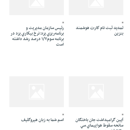
22 Azar 1384 - 05:23
22 Azar 1384 - 06:50
تمديد ثبت نام كارت هوشمند
رئيس سازمان مديريت و
بنزين
برنامه‌ريزي يزد:نرخ بيكاري يزد در
برنامه سوم‌١/٧ درصد رشد داشته
است
22 Azar 1384 - 05:05
22 Azar 1384 - 05:13
آيين گراميداشت جان باختگان
اسم شما به زبان هيروگليف