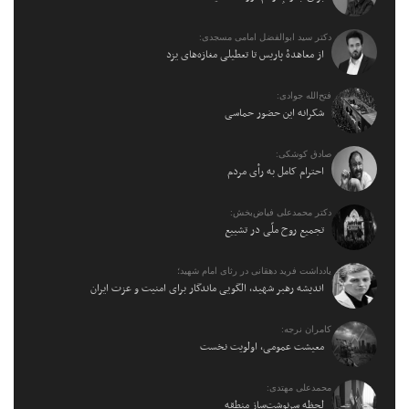
دکتر سید ابوالفضل امامی مسجدی:
از معاهدهٔ پاریس تا تعطیلی مغازه‌های یزد
فتح‌الله جوادی:
شکرانه این حضور حماسی
صادق کوشکی:
احترام کامل به رأی مردم
دکتر محمدعلی فیاض‌بخش:
تجمیع روح ملّی در تشییع
یادداشت فرید دهقانی در رثای امام شهید؛
اندیشه رهبر شهید، الگویی ماندگار برای امنیت و عزت ایران
کامران نرجه:
معیشت عمومی، اولویت نخست
محمدعلی مهتدی:
لحظه سرنوشت‌ساز منطقه