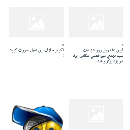
24 Azar 1384 - 15:16
24 Azar 1384 - 23:26
آيين هفتمين روز شهادت
اگر بر خلاف اين عمل صورت گيرد
سيدمهدي ميرافضلي عكاس ايرنا
!
در يزد برگزار شد
23 Azar 1384 - 18:05