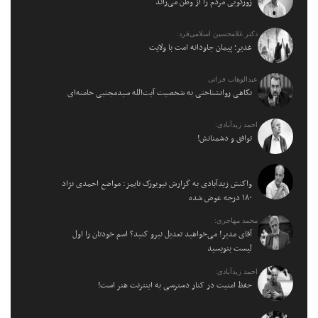
زورگویی مردم را از وطن می‌راند
دکتر غلامحسین اسلامی‌فرد:
غدیر؛ پیمان جاودانه امت با ولایت
عبدالوهاب فراتی
نگاهی روانشناختی به شخصیت آیت‌الله سیدمجتبی خامنه‌ای
احمد زیدآبادی:
توافق و دشمنانش!
واکنش زیدآبادی به گزارش نیویورک تایمز: مواضع احمدی نژاد
۱۸۰ درجه عوض شده
محمد مهاجری:
آقای مدیر! می‌خواهید تعدیل نیرو کنید؟ اسم خودتان را اول
لیست بنویسید
احمد زیدآبادی:
حفظ امنیت در کنار دسترسی به اینترنت هنر است!