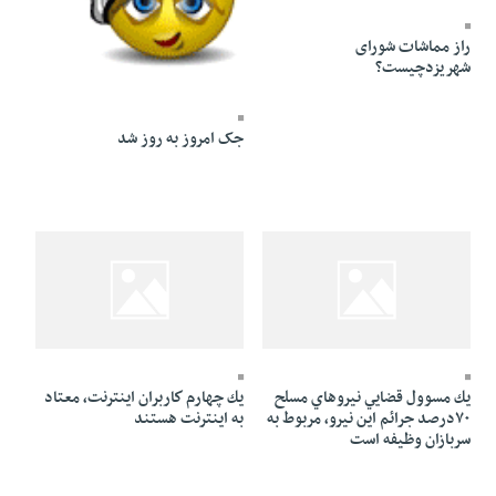
راز مماشات شورای
شهریزدچیست؟
23 Azar 1384 - 10:20
جک امروز به روز شد
22 Azar 1384 - 07:08
23 Azar 1384 - 01:04
يك‌ چهارم كاربران اينترنت، معتاد
۷۰‬درصد جرائم اين نيرو، مربوط به
به اينترنت هستند
سربازان وظيفه است