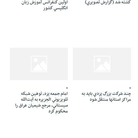
كشته شد (گزارش تصويري)
اولين كنفرانس آموزش زبان
انگليسي كشور
26 Azar 1384 - 08:15
26 Azar 1384 - 08:28
چند شركت بزرگ يزدي باید به
امام جمعه يزد، توهين شبكه
مراکز استانها منتقل شود
تلويزيوني الجزيره به آيت‌الله
سيستاني، مرجع شيعيان عراق را
محكوم كرد