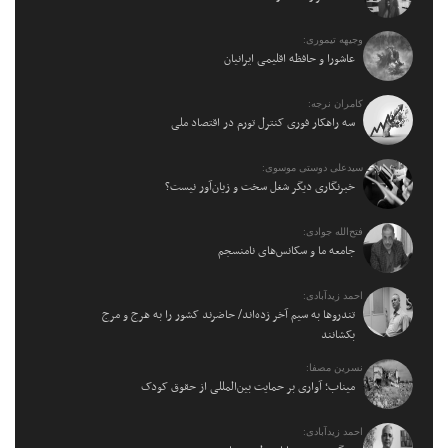
وجیهه تیموری:
عاشورا و حافظه اقلیمی ایرانیان
کامران نرجه:
سه راهکار فوری کنترل تورم در اقتصاد ملی
سیدعلی دوستی موسوی:
خبرنگاری دیگر شغل سخت و زیان‌آور نیست؟
فتح‌الله جوادی:
جامعه ما و سکانس‌های نامنسجم
احمد زیدآبادی:
تندروها به سیم آخر زده‌اند/ حاضرند کشور را به هرج و مرج
بکشانند
نسرین مصفا:
میناب؛ آواری بر حمایت بین‌المللی از حقوق کودک
احمد زیدآبادی: