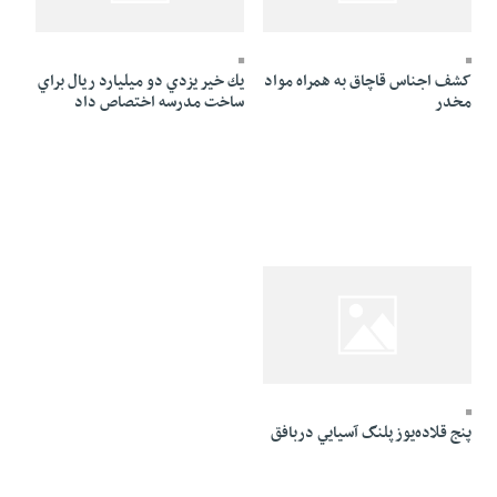
21 Azar 1384 - 00:17
21 Azar 1384 - 04:23
کشف اجناس قاچاق به همراه مواد
يك خير يزدي دو ميليارد ريال براي
مخدر
ساخت مدرسه اختصاص داد
21 Azar 1384 - 00:00
پنج قلاده‌يوزپلنگ آسيايي دربافق