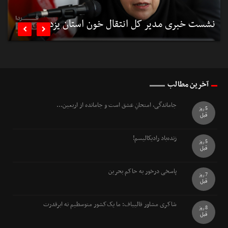
نشست خبری مدیر کل انتقال خون استان یزد
ب


آخرین مطالب
جاماندگی، امتحانِ عشق است و جامانده از اربعین...
5 روز
قبل
زنده‌باد رادیکالیسم!
5 روز
قبل
پاسخی درخور به حاکم بحرین
7 روز
قبل
شاکری مشاور قالیباف: ما یک‌کشور متوسطیم نه ابرقدرت
8 روز
قبل